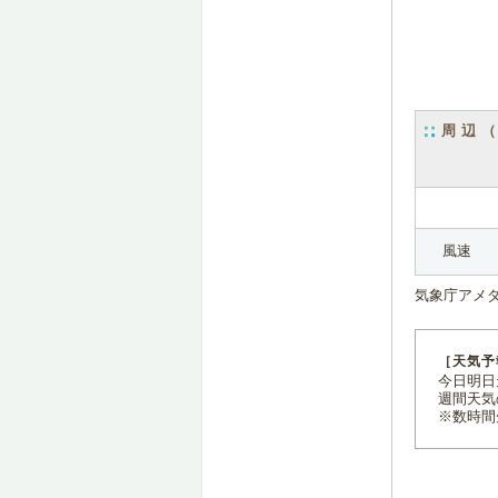
周辺
風速
気象庁アメ
［天気予
今日明日天
週間天気
※数時間