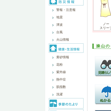
警報・注意報
地震
ノー
津波
スリー
台風
火山情報
操山の
黄砂情報
花粉
紫外線
熱中症
肌指数
洗濯