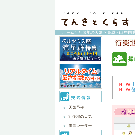
ホーム
>
行楽地の天気
>
高原・山-中国地
操
NEW
NEW
天気予報
行楽地の天気
雨雲レーダー
昼