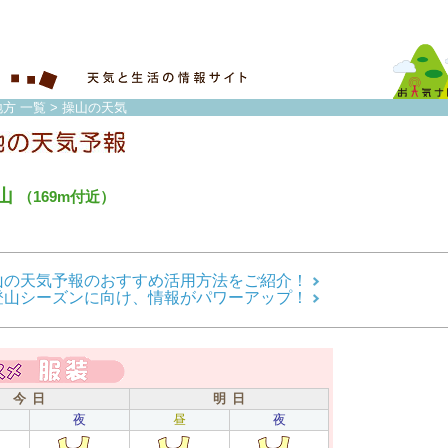
方 一覧
> 操山の天気
山
（169m付近）
山の天気予報のおすすめ活用方法をご紹介！
登山シーズンに向け、情報がパワーアップ！
今 日
明 日
夜
昼
夜