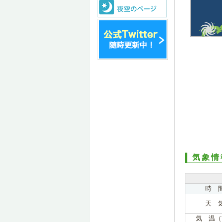
気象情
時 
天 
気 温（