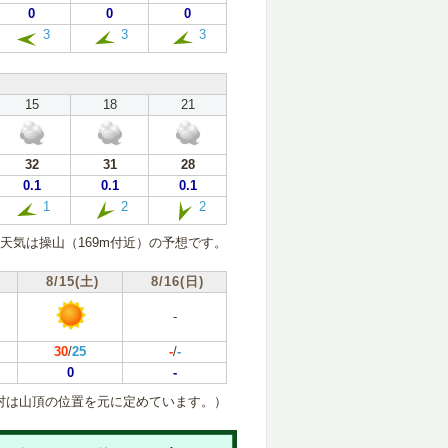
0
0
0
3
3
3
15
18
21
32
31
28
0.1
0.1
0.1
1
2
2
天気は操山（169m付近）の予想です。
8/15(土)
8/16(日)
-
30
/
25
-
/
-
0
-
村は山頂の位置を元に定めています。）