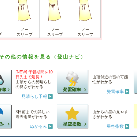
ノー
ノー
ノー
ブ
スリーブ
スリーブ
スリーブ
その他の情報を見る（登山ナビ）
[NEW] 予報期間を10
日先まで延長！
山頂付近の雷の可能
山頂からの見晴らし
性がわかる
の良さがわかる
発雷確率
見晴らし予報
3日前までの詳しい
山からの星の見やす
過去雨量がわかる
さがわかる
ぬかるみ
星空指数