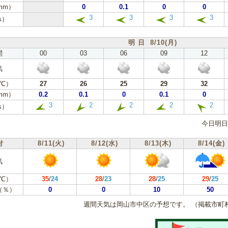
mm）
0
0.1
0
0
3
3
3
3
s）
明 日 8/10(月)
間
00
03
06
09
12
気
℃）
27
26
25
29
32
mm）
0.2
0.1
0
0.1
0
3
2
2
2
2
s）
今日明日
付
8/11(火)
8/12(水)
8/13(木)
8/14(金)
気
℃）
35
/
24
28
/
23
28
/
25
29
/
25
（％）
0
0
10
50
週間天気は岡山市中区の予想です。
（掲載市町