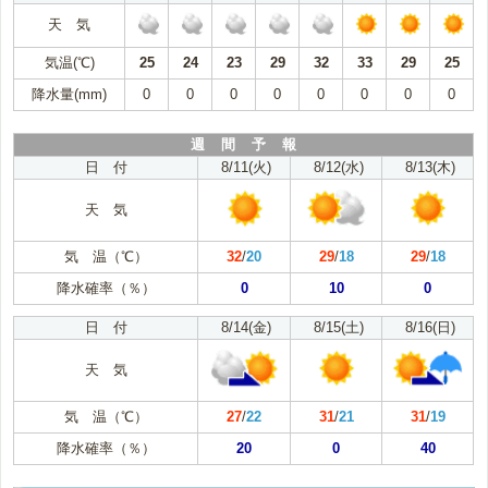
天 気
気温(℃)
25
24
23
29
32
33
29
25
降水量(mm)
0
0
0
0
0
0
0
0
週 間 予 報
日 付
8/11(火)
8/12(水)
8/13(木)
天 気
気 温（℃）
32
/
20
29
/
18
29
/
18
降水確率（％）
0
10
0
日 付
8/14(金)
8/15(土)
8/16(日)
天 気
気 温（℃）
27
/
22
31
/
21
31
/
19
降水確率（％）
20
0
40