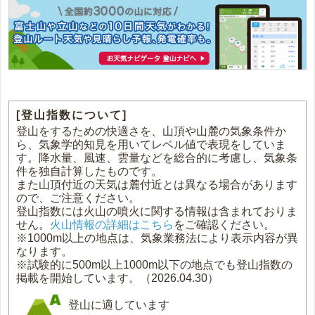
[登山指数について]
登山をするための快適さを、山頂や山麓の気象条件か
ら、気象学的知見を用いてレベル値で表現をしていま
す。降水量、風速、雲量などを総合的に考慮し、気象条
件を独自計算したものです。
また山頂付近の天気は麓付近とは異なる場合があります
ので、ご注意ください。
登山指数には火山の噴火に関する情報は含まれておりま
せん。
火山情報の詳細はこちら
をご確認ください。
※1000m以上の地点は、気象業務法により表示内容が異
なります。
※試験的に500m以上1000m以下の地点でも登山指数の
掲載を開始しています。（2026.04.30）
登山に適しています