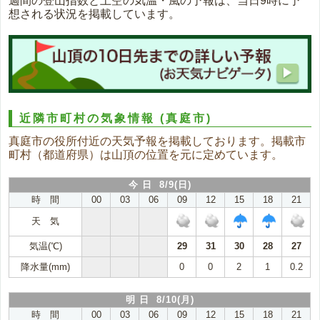
週間の登山指数と上空の気温・風の予報は、当日9時に予
想される状況を掲載しています。
近隣市町村の気象情報
(真庭市)
真庭市の役所付近の天気予報を掲載しております。掲載市
町村（都道府県）は山頂の位置を元に定めています。
今 日 8/9(日)
時 間
00
03
06
09
12
15
18
21
天 気
気温(℃)
29
31
30
28
27
降水量(mm)
0
0
2
1
0.2
明 日 8/10(月)
時 間
00
03
06
09
12
15
18
21