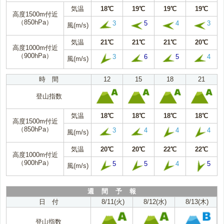
気温
18℃
19℃
19℃
19℃
高度1500m付近
（850hPa）
3
5
4
3
風(m/s)
気温
21℃
21℃
21℃
20℃
高度1000m付近
（900hPa）
3
6
5
4
風(m/s)
時 間
12
15
18
21
登山指数
気温
18℃
18℃
18℃
18℃
高度1500m付近
（850hPa）
3
4
4
4
風(m/s)
気温
20℃
20℃
22℃
22℃
高度1000m付近
（900hPa）
5
5
4
5
風(m/s)
週 間 予 報
日 付
8/11(火)
8/12(水)
8/13(木)
登山指数