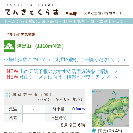
ホーム
>
行楽地の天気
>
高原・山-中国地方 一覧
> 津黒山の天気
津黒山
（1118m付近）
※登山指数について（ご利用の際はご一読ください。）
NEW
山の天気予報のおすすめ活用方法をご紹介！
NEW
登山シーズンに向け、情報がパワーアップ！
周辺データ（富）
（ポイントから 8 km地点）
気温
-
降水量
0.0mm
風速
-
日照時間
-
8月 9日 6時
雨雲(06:45)