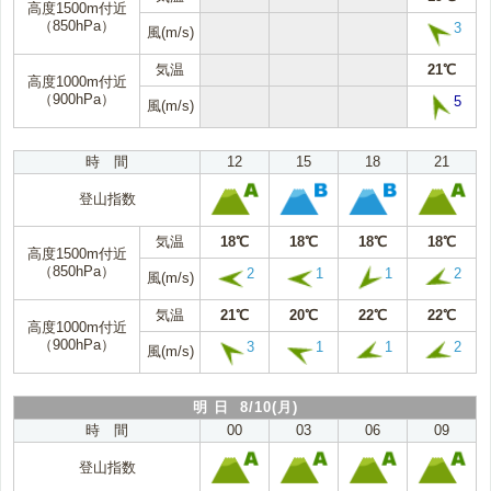
高度1500m付近
（850hPa）
3
風(m/s)
気温
21℃
高度1000m付近
（900hPa）
5
風(m/s)
時 間
12
15
18
21
登山指数
気温
18℃
18℃
18℃
18℃
高度1500m付近
（850hPa）
2
1
1
2
風(m/s)
気温
21℃
20℃
22℃
22℃
高度1000m付近
（900hPa）
3
1
1
2
風(m/s)
明 日 8/10(月)
時 間
00
03
06
09
登山指数