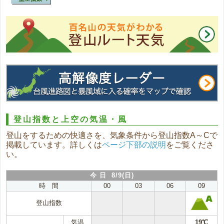
登山指数と上空の気温・風
登山をするための快適さを、気象条件から登山指数A～Cで
掲載しています。詳しくは
ページ下部の説明
をご覧くださ
い。
今 日 8/9(日)
時 間
00
03
06
09
登山指数
気温
19℃