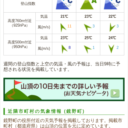
登山指数
気温
21℃
23℃
22℃
高度760m付近
（925hPa）
11
3
3
風(m/s)
気温
23℃
25℃
24℃
高度500m付近
（950hPa）
8
1
2
風(m/s)
週間の登山指数と上空の気温・風の予報は、当日9時に予
想される状況を掲載しています。
近隣市町村の気象情報
(鏡野町)
鏡野町の役所付近の天気予報を掲載しております。掲載市
町村（都道府県）は山頂の位置を元に定めています。