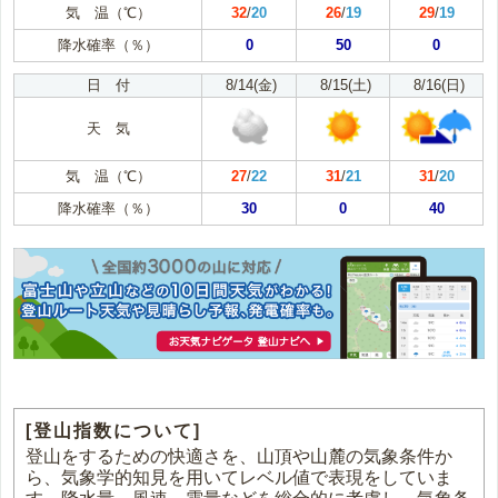
気 温（℃）
32
/
20
26
/
19
29
/
19
降水確率（％）
0
50
0
日 付
8/14(金)
8/15(土)
8/16(日)
天 気
気 温（℃）
27
/
22
31
/
21
31
/
20
降水確率（％）
30
0
40
[登山指数について]
登山をするための快適さを、山頂や山麓の気象条件か
ら、気象学的知見を用いてレベル値で表現をしていま