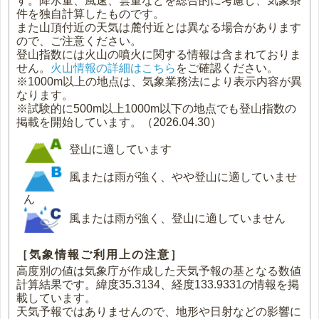
す。降水量、風速、雲量などを総合的に考慮し、気象条
件を独自計算したものです。
また山頂付近の天気は麓付近とは異なる場合があります
ので、ご注意ください。
登山指数には火山の噴火に関する情報は含まれておりま
せん。
火山情報の詳細はこちら
をご確認ください。
※1000m以上の地点は、気象業務法により表示内容が異
なります。
※試験的に500m以上1000m以下の地点でも登山指数の
掲載を開始しています。（2026.04.30）
登山に適しています
風または雨が強く、やや登山に適していませ
ん
風または雨が強く、登山に適していません
［気象情報ご利用上の注意］
高度別の値は気象庁が作成した天気予報の基となる数値
計算結果です。緯度35.3134、経度133.9331の情報を掲
載しています。
天気予報ではありませんので、地形や日射などの影響に