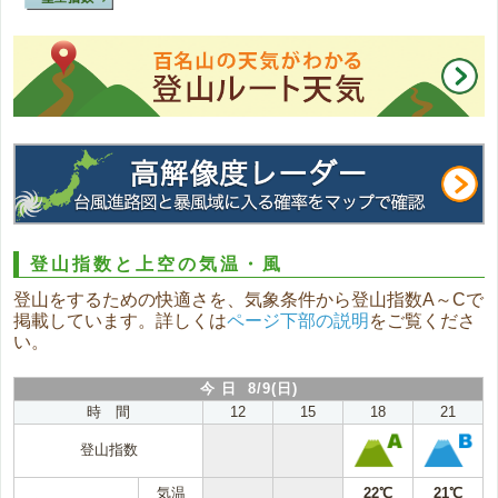
登山指数と上空の気温・風
登山をするための快適さを、気象条件から登山指数A～Cで
掲載しています。詳しくは
ページ下部の説明
をご覧くださ
い。
今 日 8/9(日)
時 間
12
15
18
21
登山指数
気温
22℃
21℃