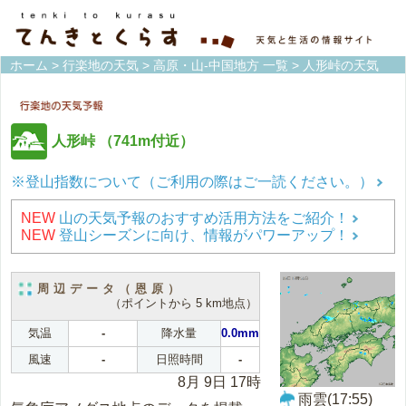
ホーム
>
行楽地の天気
>
高原・山-中国地方 一覧
> 人形峠の天気
人形峠
（741m付近）
※登山指数について（ご利用の際はご一読ください。）
NEW
山の天気予報のおすすめ活用方法をご紹介！
NEW
登山シーズンに向け、情報がパワーアップ！
周辺データ（恩原）
（ポイントから 5 km地点）
気温
-
降水量
0.0mm
風速
-
日照時間
-
8月 9日 17時
雨雲(17:55)