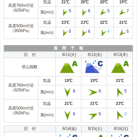
気温
21℃
20℃
20℃
19℃
高度760m付近
（925hPa）
5
6
5
7
風(m/s)
気温
23℃
23℃
22℃
21℃
高度500m付近
（950hPa）
5
6
4
5
風(m/s)
週 間 予 報
日 付
8/11(火)
8/12(水)
8/13(木)
登山指数
気温
19℃
19℃
21℃
高度760m付近
（925hPa）
6
6
5
風(m/s)
気温
21℃
21℃
23℃
高度500m付近
（950hPa）
6
5
3
風(m/s)
日 付
8/14(金)
8/15(土)
8/16(日)