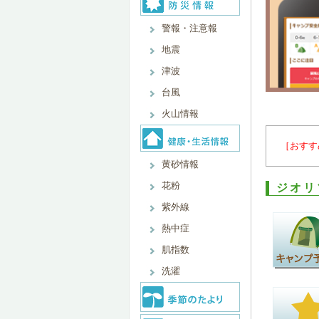
警報・注意報
地震
津波
台風
火山情報
［おすす
黄砂情報
花粉
ジオリ
紫外線
熱中症
肌指数
洗濯