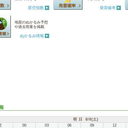
星空指数
発雷確率
地面のぬかるみ予想
や過去雨量を掲載
ぬかるみ情報
報
明 日 8/8(土)
間
00
03
06
09
12