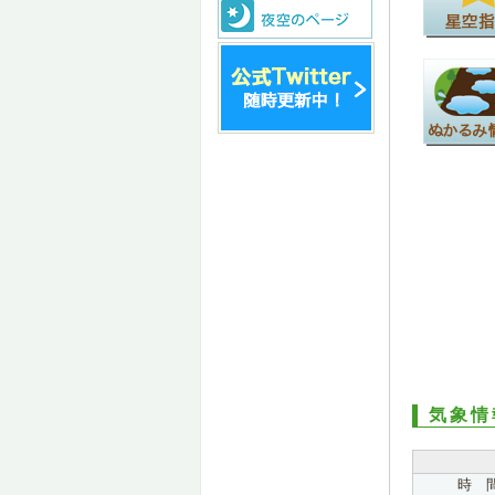
気象情
時 