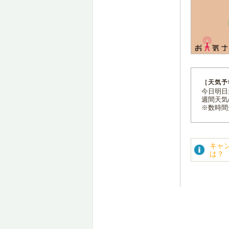
［天気予
今日明日天
週間天気
※数時間
キャ
は？