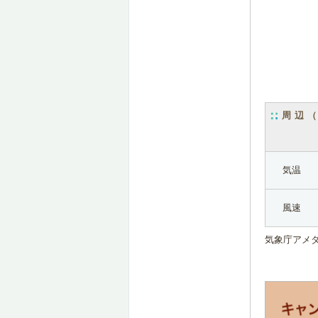
周辺
気温
風速
気象庁アメ