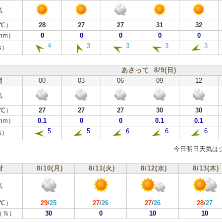
気
℃）
28
27
27
31
32
mm）
0
0
0
0
0
4
3
3
3
3
s）
あさって 8/9(日)
間
00
03
06
09
12
気
℃）
27
27
27
30
30
mm）
0.1
0
0
0.1
0.1
5
5
6
6
6
s）
今日明日天気は
付
8/10(月)
8/11(火)
8/12(水)
8/13(木)
気
℃）
29
/
25
27
/
26
27
/
26
28
/
27
（％）
30
0
10
10