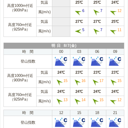
気温
25℃
25℃
24℃
高度1000m付近
（900hPa）
6
7
12
風(m/s)
気温
27℃
27℃
25℃
高度760m付近
（925hPa）
5
7
11
風(m/s)
明 日 8/7(金)
時 間
00
03
06
09
登山指数
気温
24℃
23℃
23℃
23℃
高度1000m付近
（900hPa）
15
16
17
15
風(m/s)
気温
24℃
24℃
24℃
24℃
高度760m付近
（925hPa）
13
14
15
12
風(m/s)
時 間
12
15
18
21
登山指数