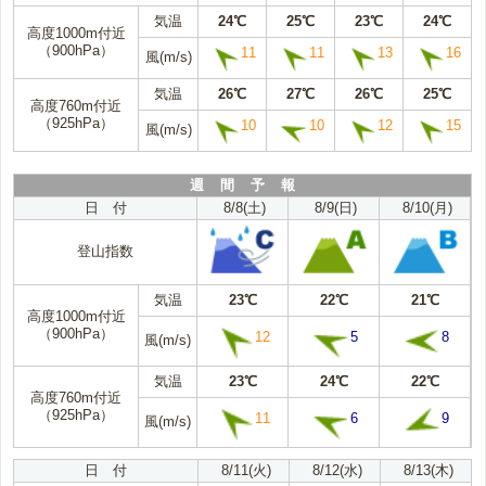
気温
24℃
25℃
23℃
24℃
高度1000m付近
（900hPa）
11
11
13
16
風(m/s)
気温
26℃
27℃
26℃
25℃
高度760m付近
（925hPa）
10
10
12
15
風(m/s)
週 間 予 報
日 付
8/8(土)
8/9(日)
8/10(月)
登山指数
気温
23℃
22℃
21℃
高度1000m付近
（900hPa）
12
5
8
風(m/s)
気温
23℃
24℃
22℃
高度760m付近
（925hPa）
11
6
9
風(m/s)
日 付
8/11(火)
8/12(水)
8/13(木)