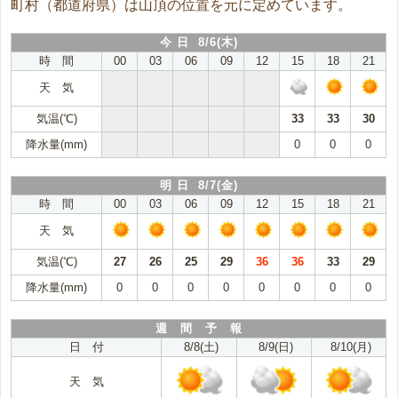
町村（都道府県）は山頂の位置を元に定めています。
今 日 8/6(木)
時 間
00
03
06
09
12
15
18
21
天 気
気温(℃)
33
33
30
降水量(mm)
0
0
0
明 日 8/7(金)
時 間
00
03
06
09
12
15
18
21
天 気
気温(℃)
27
26
25
29
36
36
33
29
降水量(mm)
0
0
0
0
0
0
0
0
週 間 予 報
日 付
8/8(土)
8/9(日)
8/10(月)
天 気