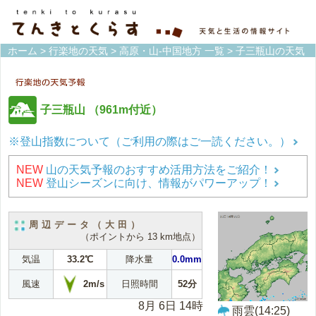
ホーム
>
行楽地の天気
>
高原・山-中国地方 一覧
> 子三瓶山の天気
子三瓶山
（961m付近）
※登山指数について（ご利用の際はご一読ください。）
NEW
山の天気予報のおすすめ活用方法をご紹介！
NEW
登山シーズンに向け、情報がパワーアップ！
周辺データ（大田）
（ポイントから 13 km地点）
気温
33.2℃
降水量
0.0mm
2m/s
風速
日照時間
52分
8月 6日 14時
雨雲(14:25)