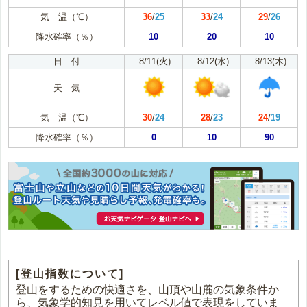
気 温（℃）
36
/
25
33
/
24
29
/
26
降水確率（％）
10
20
10
日 付
8/11(火)
8/12(水)
8/13(木)
天 気
気 温（℃）
30
/
24
28
/
23
24
/
19
降水確率（％）
0
10
90
[登山指数について]
登山をするための快適さを、山頂や山麓の気象条件か
ら、気象学的知見を用いてレベル値で表現をしていま