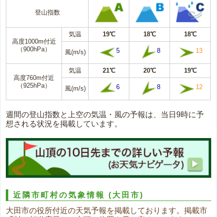
登山指数
気温
19℃
18℃
18℃
高度1000m付近
（900hPa）
5
8
13
風(m/s)
気温
21℃
20℃
19℃
高度760m付近
（925hPa）
6
8
12
風(m/s)
週間の登山指数と上空の気温・風の予報は、当日9時に予
想される状況を掲載しています。
近隣市町村の気象情報
(大田市)
大田市の役所付近の天気予報を掲載しております。掲載市