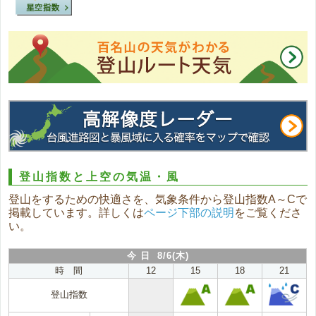
登山指数と上空の気温・風
登山をするための快適さを、気象条件から登山指数A～Cで
掲載しています。詳しくは
ページ下部の説明
をご覧くださ
い。
今 日 8/6(木)
時 間
12
15
18
21
登山指数