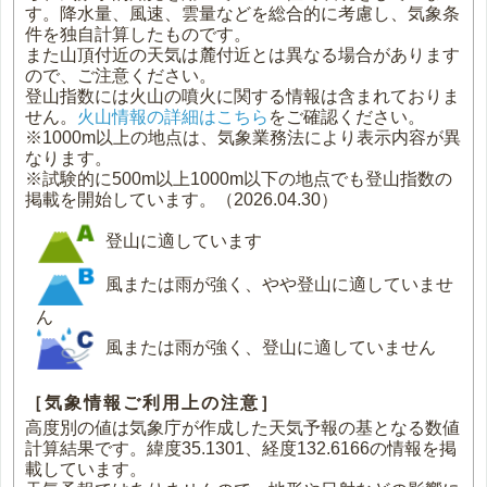
す。降水量、風速、雲量などを総合的に考慮し、気象条
件を独自計算したものです。
また山頂付近の天気は麓付近とは異なる場合があります
ので、ご注意ください。
登山指数には火山の噴火に関する情報は含まれておりま
せん。
火山情報の詳細はこちら
をご確認ください。
※1000m以上の地点は、気象業務法により表示内容が異
なります。
※試験的に500m以上1000m以下の地点でも登山指数の
掲載を開始しています。（2026.04.30）
登山に適しています
風または雨が強く、やや登山に適していませ
ん
風または雨が強く、登山に適していません
［気象情報ご利用上の注意］
高度別の値は気象庁が作成した天気予報の基となる数値
計算結果です。緯度35.1301、経度132.6166の情報を掲
載しています。