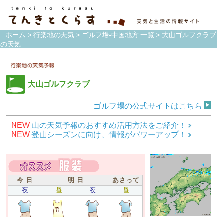
ホーム
>
行楽地の天気
>
ゴルフ場-中国地方 一覧
> 大山ゴルフクラブ
の天気
大山ゴルフクラブ
ゴルフ場の公式サイトはこちら
NEW
山の天気予報のおすすめ活用方法をご紹介！
NEW
登山シーズンに向け、情報がパワーアップ！
今 日
明 日
あさって
夜
昼
夜
昼