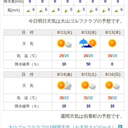
降水量(mm)
0
0
0
0
0
0
0
0
6
6
6
5
5
6
6
6
風(m/s)
今日明日天気は大山ゴルフクラブの予想です。
日 付
8/11(火)
8/12(水)
8/13(木)
天 気
気 温（℃）
29
/
24
28
/
20
30
/
19
降水確率（％）
10
50
0
日 付
8/14(金)
8/15(土)
8/16(日)
天 気
気 温（℃）
30
/
23
31
/
22
30
/
22
降水確率（％）
10
10
10
週間天気は伯耆町の予想です。
大山ゴルフクラブの1時間天気（お天気ナビゲータ）