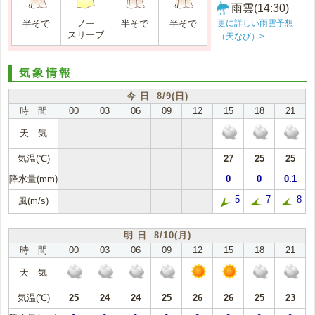
雨雲(14:30)
更に詳しい雨雲予想
半そで
ノー
半そで
半そで
スリーブ
（天なび）>
気象情報
今 日 8/9(日)
時 間
00
03
06
09
12
15
18
21
天 気
気温(℃)
27
25
25
降水量(mm)
0
0
0.1
5
7
8
風(m/s)
明 日 8/10(月)
時 間
00
03
06
09
12
15
18
21
天 気
気温(℃)
25
24
24
25
26
26
25
23