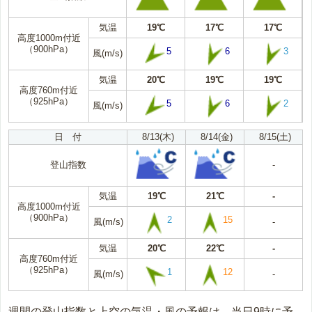
気温
19℃
17℃
17℃
高度1000m付近
（900hPa）
5
6
3
風(m/s)
気温
20℃
19℃
19℃
高度760m付近
（925hPa）
5
6
2
風(m/s)
日 付
8/13(木)
8/14(金)
8/15(土)
登山指数
-
気温
19℃
21℃
-
高度1000m付近
（900hPa）
2
15
風(m/s)
-
気温
20℃
22℃
-
高度760m付近
（925hPa）
1
12
風(m/s)
-
週間の登山指数と上空の気温・風の予報は、当日9時に予