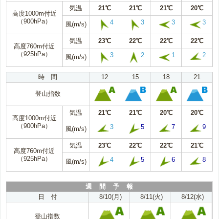
気温
21℃
21℃
21℃
20℃
高度1000m付近
（900hPa）
4
3
3
3
風(m/s)
気温
23℃
22℃
22℃
22℃
高度760m付近
（925hPa）
3
2
1
2
風(m/s)
時 間
12
15
18
21
登山指数
気温
21℃
21℃
20℃
20℃
高度1000m付近
（900hPa）
3
5
7
9
風(m/s)
気温
23℃
22℃
22℃
21℃
高度760m付近
（925hPa）
4
5
6
8
風(m/s)
週 間 予 報
日 付
8/10(月)
8/11(火)
8/12(水)
登山指数