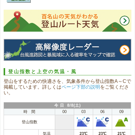
登山指数と上空の気温・風
登山をするための快適さを、気象条件から登山指数A～Cで
掲載しています。詳しくは
ページ下部の説明
をご覧くださ
い。
今 日 8/8(土)
時 間
00
03
06
09
登山指数
気温
23℃
23℃
21℃