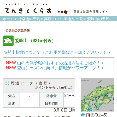
ホーム
>
行楽地の天気
>
高原・山-中国地方 一覧
> 鷲峰山の天気
鷲峰山
（921m付近）
※登山指数について（ご利用の際はご一読ください。）
NEW
山の天気予報のおすすめ活用方法をご紹介！
NEW
登山シーズンに向け、情報がパワーアップ！
周辺データ（鹿野）
（ポイントから 3 km地点）
気温
-
降水量
0.0mm
風速
-
日照時間
-
8月 8日 1時
雨雲(01:45)