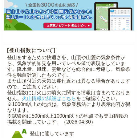
[登山指数について]
登山をするための快適さを、山頂や山麓の気象条件か
ら、気象学的知見を用いてレベル値で表現をしていま
す。降水量、風速、雲量などを総合的に考慮し、気象条
件を独自計算したものです。
また山頂付近の天気は麓付近とは異なる場合があります
ので、ご注意ください。
登山指数には火山の噴火に関する情報は含まれておりま
せん。
火山情報の詳細はこちら
をご確認ください。
※1000m以上の地点は、気象業務法により表示内容が異
なります。
※試験的に500m以上1000m以下の地点でも登山指数の
掲載を開始しています。（2026.04.30）
登山に適しています