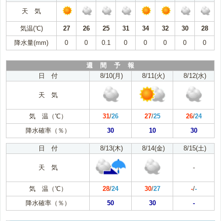
天 気
気温(℃)
27
26
25
31
34
32
30
28
降水量(mm)
0
0
0.1
0
0
0
0
0
週 間 予 報
日 付
8/10(月)
8/11(火)
8/12(水)
天 気
気 温（℃）
31
/
26
27
/
25
26
/
24
降水確率（％）
30
10
30
日 付
8/13(木)
8/14(金)
8/15(土)
天 気
-
気 温（℃）
28
/
24
30
/
27
-
/
-
降水確率（％）
50
30
-