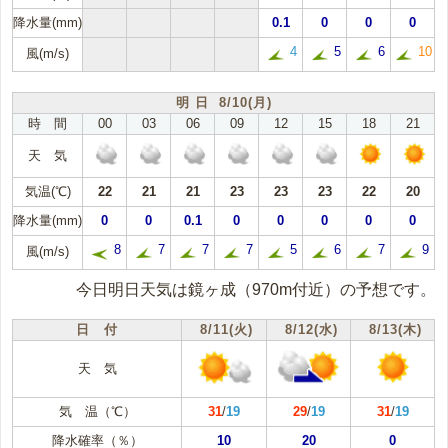
降水量(mm)
0.1
0
0
0
4
5
6
10
風(m/s)
明 日 8/10(月)
時 間
00
03
06
09
12
15
18
21
天 気
気温(℃)
22
21
21
23
23
23
22
20
降水量(mm)
0
0
0.1
0
0
0
0
0
8
7
7
7
5
6
7
9
風(m/s)
今日明日天気は鏡ヶ成（970m付近）の予想です。
日 付
8/11(火)
8/12(水)
8/13(木)
天 気
気 温（℃）
31
/
19
29
/
19
31
/
19
降水確率（％）
10
20
0