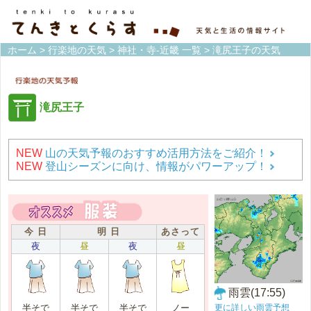
ホーム
>
行楽地の天気
>
神社・寺-近畿 一覧
> 滝尻王子の天気
滝尻王子
NEW
山の天気予報のおすすめ活用方法をご紹介！
NEW
登山シーズンに向け、情報がパワーアップ！
今 日
明 日
あさって
夜
昼
夜
昼
雨雲(17:55)
更に詳しい雨雲予想
半そで
半そで
半そで
ノー