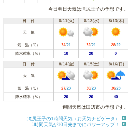
今日明日天気は滝尻王子の予想です。
日 付
8/11(火)
8/12(水)
8/13(木)
天 気
気 温（℃）
34
/
21
32
/
21
28
/
22
降水確率（％）
10
20
0
日 付
8/14(金)
8/15(土)
8/16(日)
天 気
気 温（℃）
27
/
23
30
/
23
30
/
23
降水確率（％）
20
20
40
週間天気は田辺市の予想です。
滝尻王子の1時間天気（お天気ナビゲータ）
1時間天気が10日先までにパワーアップ！