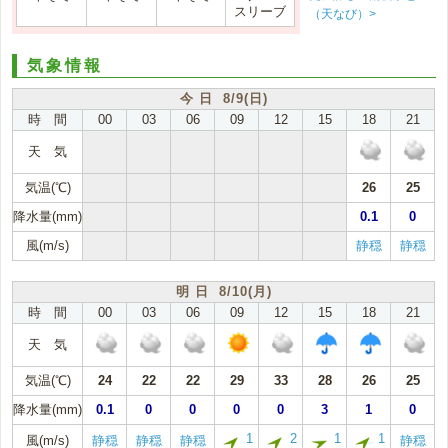
スリーブ
（天なび）>
気象情報
今 日 8/9(日)
時 間
00
03
06
09
12
15
18
21
天 気
気温(℃)
26
25
降水量(mm)
0.1
0
風(m/s)
静穏
静穏
明 日 8/10(月)
時 間
00
03
06
09
12
15
18
21
天 気
気温(℃)
24
22
22
29
33
28
26
25
降水量(mm)
0.1
0
0
0
0
3
1
0
1
2
1
1
風(m/s)
静穏
静穏
静穏
静穏