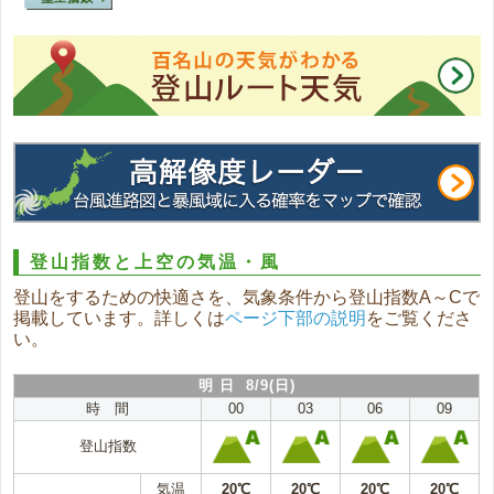
登山指数と上空の気温・風
登山をするための快適さを、気象条件から登山指数A～Cで
掲載しています。詳しくは
ページ下部の説明
をご覧くださ
い。
明 日 8/9(日)
時 間
00
03
06
09
登山指数
気温
20℃
20℃
20℃
20℃