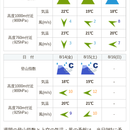
気温
22℃
19℃
18℃
高度1000m付近
（900hPa）
4
2
8
風(m/s)
気温
23℃
21℃
20℃
高度760m付近
（925hPa）
3
3
7
風(m/s)
日 付
8/14(金)
8/15(土)
8/16(日)
登山指数
-
気温
18℃
19℃
-
高度1000m付近
（900hPa）
10
12
風(m/s)
-
気温
20℃
21℃
-
高度760m付近
（925hPa）
9
10
風(m/s)
-
週間の登山指数と上空の気温・風の予報は、当日9時に予