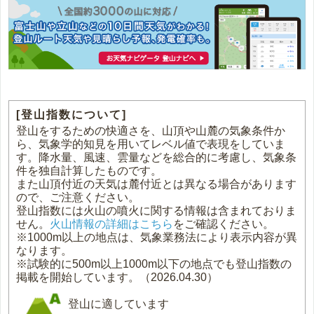
[登山指数について]
登山をするための快適さを、山頂や山麓の気象条件か
ら、気象学的知見を用いてレベル値で表現をしていま
す。降水量、風速、雲量などを総合的に考慮し、気象条
件を独自計算したものです。
また山頂付近の天気は麓付近とは異なる場合があります
ので、ご注意ください。
登山指数には火山の噴火に関する情報は含まれておりま
せん。
火山情報の詳細はこちら
をご確認ください。
※1000m以上の地点は、気象業務法により表示内容が異
なります。
※試験的に500m以上1000m以下の地点でも登山指数の
掲載を開始しています。（2026.04.30）
登山に適しています