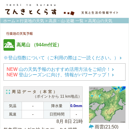
ホーム
>
行楽地の天気
>
高原・山-近畿 一覧
> 高尾山の天気
高尾山
（944m付近）
※登山指数について（ご利用の際はご一読ください。）
NEW
山の天気予報のおすすめ活用方法をご紹介！
NEW
登山シーズンに向け、情報がパワーアップ！
周辺データ（本宮）
（ポイントから 11 km地点）
気温
-
降水量
0.0mm
風速
-
日照時間
-
8月 8日 21時
雨雲(21:50)