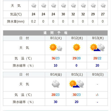
天 気
気温(℃)
24
24
24
30
32
32
29
27
降水量(mm)
0.2
0
0
0
0
0
0
0
週 間 予 報
日 付
8/11(火)
8/12(水)
8/13(木)
天 気
気 温（℃）
36
/
23
29
/
20
28
/
22
降水確率（％）
10
0
20
日 付
8/14(金)
8/15(土)
8/16(日)
天 気
-
気 温（℃）
28
/
23
30
/
23
-
/
-
降水確率（％）
30
20
-