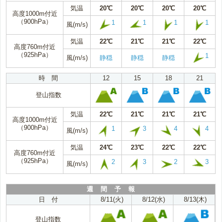
気温
20℃
20℃
20℃
20℃
高度1000m付近
（900hPa）
1
1
1
1
風(m/s)
気温
22℃
21℃
21℃
22℃
高度760m付近
（925hPa）
1
風(m/s)
静穏
静穏
静穏
時 間
12
15
18
21
登山指数
気温
22℃
21℃
21℃
21℃
高度1000m付近
（900hPa）
1
3
4
4
風(m/s)
気温
24℃
23℃
22℃
22℃
高度760m付近
（925hPa）
2
3
2
3
風(m/s)
週 間 予 報
日 付
8/11(火)
8/12(水)
8/13(木)
登山指数