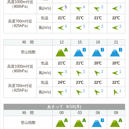
高度1000m付近
（900hPa）
5
4
3
3
風(m/s)
気温
21℃
21℃
21℃
22℃
高度760m付近
（925hPa）
4
3
3
3
風(m/s)
時 間
12
15
18
21
登山指数
気温
21℃
21℃
20℃
20℃
高度1000m付近
（900hPa）
3
2
2
1
風(m/s)
気温
24℃
23℃
22℃
22℃
高度760m付近
（925hPa）
3
2
2
1
風(m/s)
あさって 8/10(月)
時 間
00
03
06
09
登山指数