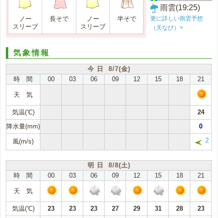
雨雲(19:25)
更に詳しい雨雲予想
ノー
長そで
ノー
半そで
スリーブ
スリーブ
（天なび）>
気象情報
今 日 8/7(金)
時 間
00
03
06
09
12
15
18
21
天 気
気温(℃)
24
降水量(mm)
0
2
風(m/s)
明 日 8/8(土)
時 間
00
03
06
09
12
15
18
21
天 気
気温(℃)
23
23
23
27
29
31
28
23