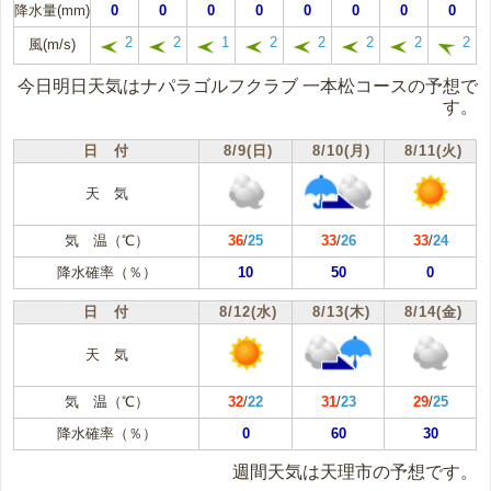
降水量(mm)
0
0
0
0
0
0
0
0
2
2
1
2
2
2
2
2
風(m/s)
今日明日天気はナパラゴルフクラブ 一本松コースの予想で
す。
日 付
8/9(日)
8/10(月)
8/11(火)
天 気
気 温（℃）
36
/
25
33
/
26
33
/
24
降水確率（％）
10
50
0
日 付
8/12(水)
8/13(木)
8/14(金)
天 気
気 温（℃）
32
/
22
31
/
23
29
/
25
降水確率（％）
0
60
30
週間天気は天理市の予想です。