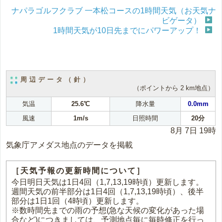
ナパラゴルフクラブ 一本松コースの1時間天気（お天気ナ
ビゲータ）
1時間天気が10日先までにパワーアップ！
周辺データ（針）
（ポイントから 2 km地点）
気温
25.6℃
降水量
0.0mm
風速
1m/s
日照時間
20分
8月 7日 19時
気象庁アメダス地点のデータを掲載
［天気予報の更新時間について］
今日明日天気は1日4回（1,7,13,19時頃）更新します。
週間天気の前半部分は1日4回（1,7,13,19時頃）、後半
部分は1日1回（4時頃）更新します。
※数時間先までの雨の予想(急な天候の変化があった場
合など)につきましては、予測地点毎に毎時修正を行っ