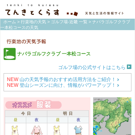
ホーム
>
行楽地の天気
>
ゴルフ場-近畿 一覧
> ナパラゴルフクラブ
一本松コースの天気
ナパラゴルフクラブ 一本松コース
ゴルフ場の公式サイトはこちら
NEW
山の天気予報のおすすめ活用方法をご紹介！
NEW
登山シーズンに向け、情報がパワーアップ！
今 日
明 日
昼
夜
昼
夜