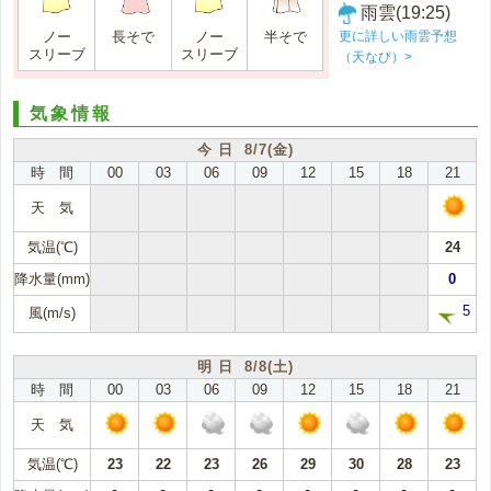
雨雲(19:25)
更に詳しい雨雲予想
ノー
長そで
ノー
半そで
スリーブ
スリーブ
（天なび）>
気象情報
今 日 8/7(金)
時 間
00
03
06
09
12
15
18
21
天 気
気温(℃)
24
降水量(mm)
0
5
風(m/s)
明 日 8/8(土)
時 間
00
03
06
09
12
15
18
21
天 気
気温(℃)
23
22
23
26
29
30
28
23