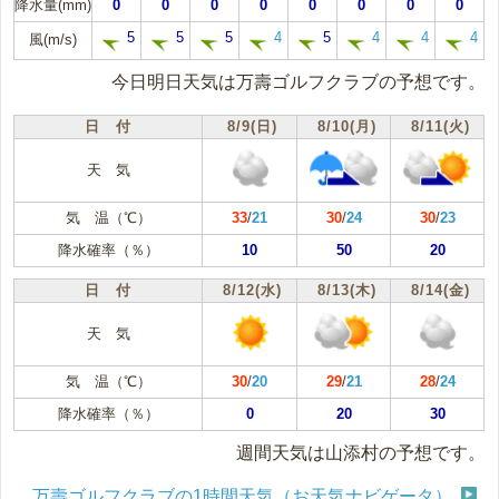
降水量(mm)
0
0
0
0
0
0
0
0
5
5
5
4
5
4
4
4
風(m/s)
今日明日天気は万壽ゴルフクラブの予想です。
日 付
8/9(日)
8/10(月)
8/11(火)
天 気
気 温（℃）
33
/
21
30
/
24
30
/
23
降水確率（％）
10
50
20
日 付
8/12(水)
8/13(木)
8/14(金)
天 気
気 温（℃）
30
/
20
29
/
21
28
/
24
降水確率（％）
0
20
30
週間天気は山添村の予想です。
万壽ゴルフクラブの1時間天気（お天気ナビゲータ）