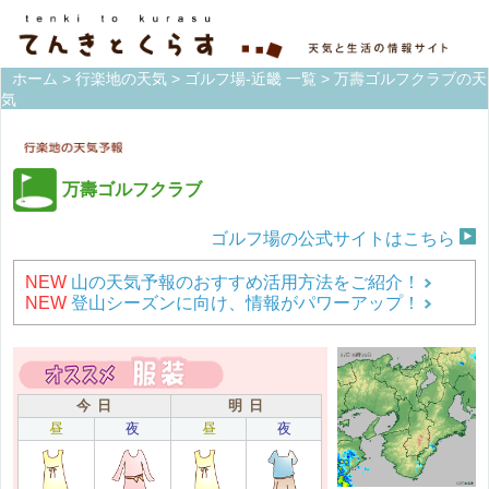
ホーム
>
行楽地の天気
>
ゴルフ場-近畿 一覧
> 万壽ゴルフクラブの天
気
万壽ゴルフクラブ
ゴルフ場の公式サイトはこちら
NEW
山の天気予報のおすすめ活用方法をご紹介！
NEW
登山シーズンに向け、情報がパワーアップ！
今 日
明 日
昼
夜
昼
夜