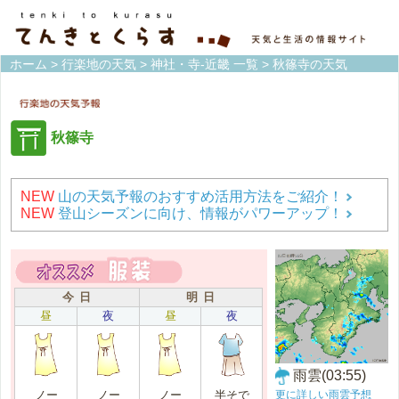
ホーム
>
行楽地の天気
>
神社・寺-近畿 一覧
> 秋篠寺の天気
秋篠寺
NEW
山の天気予報のおすすめ活用方法をご紹介！
NEW
登山シーズンに向け、情報がパワーアップ！
今 日
明 日
昼
夜
昼
夜
雨雲(03:55)
更に詳しい雨雲予想
ノー
ノー
ノー
半そで