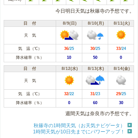
今日明日天気は秋篠寺の予想です。
日 付
8/9(日)
8/10(月)
8/11(火)
天 気
気 温（℃）
36
/
25
30
/
25
33
/
24
降水確率（％）
10
50
0
日 付
8/12(水)
8/13(木)
8/14(金)
天 気
気 温（℃）
32
/
22
31
/
23
29
/
25
降水確率（％）
0
60
30
週間天気は奈良市の予想です。
秋篠寺の1時間天気（お天気ナビゲータ）
1時間天気が10日先までにパワーアップ！