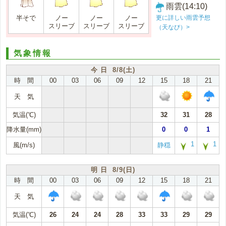
雨雲(14:10)
更に詳しい雨雲予想
半そで
ノー
ノー
ノー
スリーブ
スリーブ
スリーブ
（天なび）>
気象情報
今 日 8/8(土)
時 間
00
03
06
09
12
15
18
21
天 気
気温(℃)
32
31
28
降水量(mm)
0
0
1
1
1
風(m/s)
静穏
明 日 8/9(日)
時 間
00
03
06
09
12
15
18
21
天 気
気温(℃)
26
24
24
28
33
33
29
29