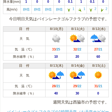
降水量(mm)
1
0
0
0
0.1
1
0.1
0
1
1
2
2
風(m/s)
静穏
静穏
静穏
静穏
今日明日天気はパインレークゴルフクラブの予想です。
日 付
8/10(月)
8/11(火)
8/12(水)
天 気
気 温（℃）
33
/
25
32
/
22
27
/
21
降水確率（％）
10
20
60
日 付
8/13(木)
8/14(金)
8/15(土)
天 気
気 温（℃）
28
/
21
29
/
22
31
/
21
降水確率（％）
40
30
0
週間天気は西脇市の予想です。
パインレークゴルフクラブの1時間天気（お天気ナビゲー