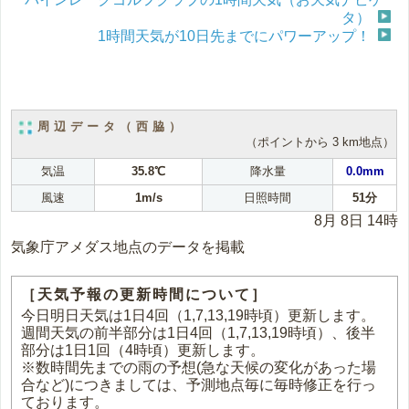
タ）
1時間天気が10日先までにパワーアップ！
周辺データ（西脇）
（ポイントから 3 km地点）
気温
35.8℃
降水量
0.0mm
風速
1m/s
日照時間
51分
8月 8日 14時
気象庁アメダス地点のデータを掲載
［天気予報の更新時間について］
今日明日天気は1日4回（1,7,13,19時頃）更新します。
週間天気の前半部分は1日4回（1,7,13,19時頃）、後半
部分は1日1回（4時頃）更新します。
※数時間先までの雨の予想(急な天候の変化があった場
合など)につきましては、予測地点毎に毎時修正を行っ
ております。