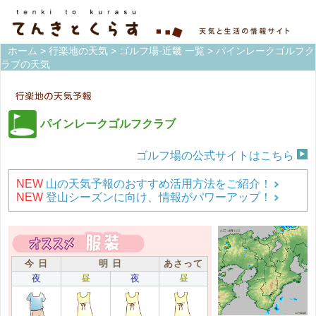
ホーム
>
行楽地の天気
>
ゴルフ場-近畿 一覧
> パインレークゴルフク
ラブの天気
パインレークゴルフクラブ
ゴルフ場の公式サイトはこちら
NEW
山の天気予報のおすすめ活用方法をご紹介！
NEW
登山シーズンに向け、情報がパワーアップ！
今 日
明 日
あさって
夜
昼
夜
昼