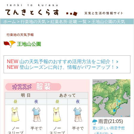
ホーム
>
行楽地の天気
>
紅葉名所-近畿 一覧
> 王地山公園の天気
王地山公園
NEW
山の天気予報のおすすめ活用方法をご紹介！
NEW
登山シーズンに向け、情報がパワーアップ！
明 日
あさって
昼
夜
昼
夜
雨雲(21:05)
更に詳しい雨雲予想
ノー
半そで
ノー
半そで
スリーブ
スリーブ
（天なび）>