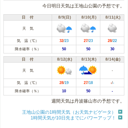
今日明日天気は王地山公園の予想です。
日 付
8/9(日)
8/10(月)
8/11(火)
天 気
気 温（℃）
32
/
23
27
/
23
28
/
22
降水確率（％）
50
50
30
日 付
8/12(水)
8/13(木)
8/14(金)
天 気
-
気 温（℃）
28
/
19
27
/
18
-
/
-
降水確率（％）
10
50
-
週間天気は丹波篠山市の予想です。
王地山公園の1時間天気（お天気ナビゲータ）
1時間天気が10日先までにパワーアップ！