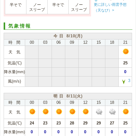
更に詳しい雨雲予想
半そで
ノー
半そで
ノー
スリーブ
スリーブ
（天なび）>
気象情報
今 日 8/10(月)
時 間
00
03
06
09
12
15
18
21
天 気
気温(℃)
25
降水量(mm)
0
3
風(m/s)
明 日 8/11(火)
時 間
00
03
06
09
12
15
18
21
天 気
気温(℃)
24
23
23
28
29
29
27
25
降水量(mm)
0
0
0
0
0
0
0
0