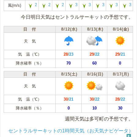
2
2
2
3
3
3
3
3
風(m/s)
今日明日天気はセントラルサーキットの予想です。
日 付
8/12(水)
8/13(木)
8/14(金)
天 気
気 温（℃）
28
/
23
29
/
22
29
/
21
降水確率（％）
70
60
0
日 付
8/15(土)
8/16(日)
8/17(月)
天 気
気 温（℃）
30
/
21
30
/
22
28
/
22
降水確率（％）
0
10
30
週間天気は多可町の予想です。
セントラルサーキットの1時間天気（お天気ナビゲータ）