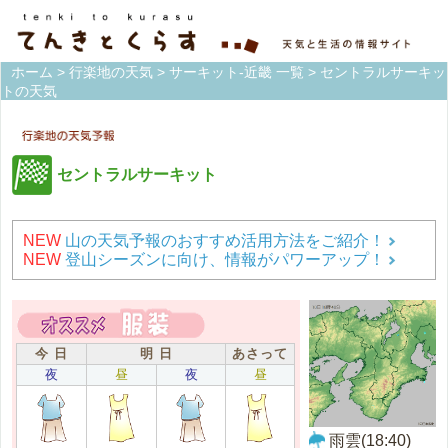
ホーム
>
行楽地の天気
>
サーキット-近畿 一覧
> セントラルサーキッ
トの天気
セントラルサーキット
NEW
山の天気予報のおすすめ活用方法をご紹介！
NEW
登山シーズンに向け、情報がパワーアップ！
今 日
明 日
あさって
夜
昼
夜
昼
雨雲(18:40)