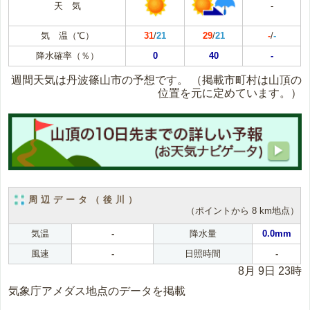
天 気
-
気 温（℃）
31
/
21
29
/
21
-
/
-
降水確率（％）
0
40
-
週間天気は丹波篠山市の予想です。
（掲載市町村は山頂の
位置を元に定めています。）
周辺データ（後川）
（ポイントから 8 km地点）
気温
-
降水量
0.0mm
風速
-
日照時間
-
8月 9日 23時
気象庁アメダス地点のデータを掲載