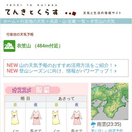
ホーム
>
行楽地の天気
>
高原・山-近畿 一覧
> 衣笠山の天気
衣笠山
（484m付近）
NEW
山の天気予報のおすすめ活用方法をご紹介！
NEW
登山シーズンに向け、情報がパワーアップ！
明 日
あさって
昼
夜
昼
夜
雨雲(23:35)
更に詳しい雨雲予想
ノー
長そで
ノー
長そで