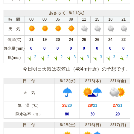
あさって 8/11(火)
時 間
00
03
06
09
12
15
18
21
天 気
気温(℃)
21
19
20
24
26
26
24
22
降水量(mm)
0
0
0
0
0
0
0
0
2
2
2
3
3
3
3
2
風(m/s)
今日明日天気は衣笠山（484m付近）の予想です。
日 付
8/12(水)
8/13(木)
8/14(金)
天 気
気 温（℃）
29
/
20
28
/
21
27
/
21
降水確率（％）
80
30
20
日 付
8/15(土)
8/16(日)
8/17(月)