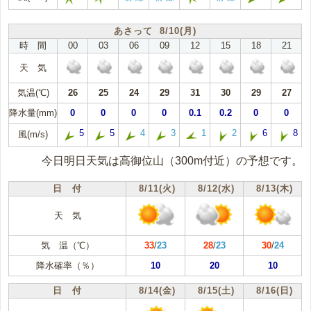
あさって 8/10(月)
時 間
00
03
06
09
12
15
18
21
天 気
気温(℃)
26
25
24
29
31
30
29
27
降水量(mm)
0
0
0
0
0.1
0.2
0
0
5
5
4
3
1
2
6
8
風(m/s)
今日明日天気は高御位山（300m付近）の予想です。
日 付
8/11(火)
8/12(水)
8/13(木)
天 気
気 温（℃）
33
/
23
28
/
23
30
/
24
降水確率（％）
10
20
10
日 付
8/14(金)
8/15(土)
8/16(日)