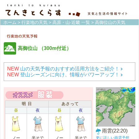
ホーム
>
行楽地の天気
>
高原・山-近畿 一覧
> 高御位山の天気
高御位山
（300m付近）
NEW
山の天気予報のおすすめ活用方法をご紹介！
NEW
登山シーズンに向け、情報がパワーアップ！
明 日
あさって
昼
夜
昼
夜
雨雲(22:20)
更に詳しい雨雲予想
ノー
半そで
ノー
半そで