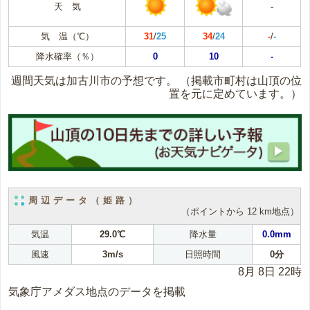
天 気
-
気 温（℃）
31
/
25
34
/
24
-
/
-
降水確率（％）
0
10
-
週間天気は加古川市の予想です。
（掲載市町村は山頂の位
置を元に定めています。）
周辺データ（姫路）
（ポイントから 12 km地点）
気温
29.0℃
降水量
0.0mm
風速
3m/s
日照時間
0分
8月 8日 22時
気象庁アメダス地点のデータを掲載