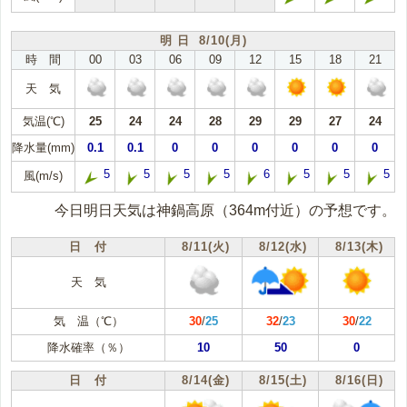
明 日 8/10(月)
時 間
00
03
06
09
12
15
18
21
天 気
気温(℃)
25
24
24
28
29
29
27
24
降水量(mm)
0.1
0.1
0
0
0
0
0
0
5
5
5
5
6
5
5
5
風(m/s)
今日明日天気は神鍋高原（364m付近）の予想です。
日 付
8/11(火)
8/12(水)
8/13(木)
天 気
気 温（℃）
30
/
25
32
/
23
30
/
22
降水確率（％）
10
50
0
日 付
8/14(金)
8/15(土)
8/16(日)