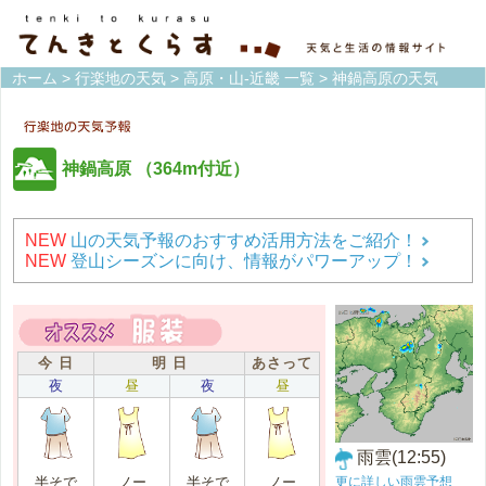
ホーム
>
行楽地の天気
>
高原・山-近畿 一覧
> 神鍋高原の天気
神鍋高原
（364m付近）
NEW
山の天気予報のおすすめ活用方法をご紹介！
NEW
登山シーズンに向け、情報がパワーアップ！
今 日
明 日
あさって
夜
昼
夜
昼
雨雲(12:55)
更に詳しい雨雲予想
半そで
ノー
半そで
ノー