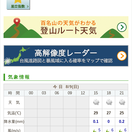
気象情報
今 日 8/9(日)
時 間
00
03
06
09
12
15
18
21
天 気
気温(℃)
29
27
25
降水量(mm)
0.1
0
0.2
5
6
6
風(m/s)