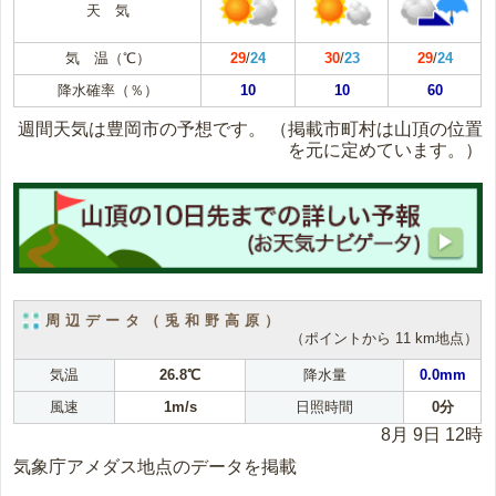
天 気
気 温（℃）
29
/
24
30
/
23
29
/
24
降水確率（％）
10
10
60
週間天気は豊岡市の予想です。
（掲載市町村は山頂の位置
を元に定めています。）
周辺データ（兎和野高原）
（ポイントから 11 km地点）
気温
26.8℃
降水量
0.0mm
風速
1m/s
日照時間
0分
8月 9日 12時
気象庁アメダス地点のデータを掲載