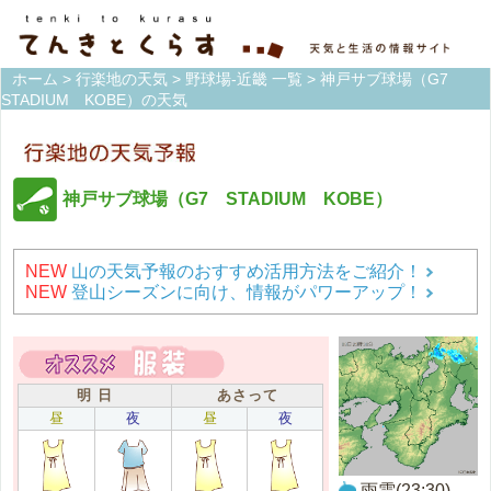
ホーム
>
行楽地の天気
>
野球場-近畿 一覧
> 神戸サブ球場（G7
STADIUM KOBE）の天気
神戸サブ球場（G7 STADIUM KOBE）
NEW
山の天気予報のおすすめ活用方法をご紹介！
NEW
登山シーズンに向け、情報がパワーアップ！
明 日
あさって
昼
夜
昼
夜
雨雲(23:30)