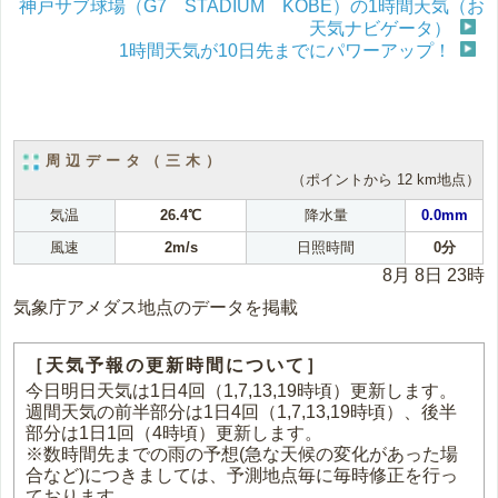
神戸サブ球場（G7 STADIUM KOBE）の1時間天気（お
天気ナビゲータ）
1時間天気が10日先までにパワーアップ！
周辺データ（三木）
（ポイントから 12 km地点）
気温
26.4℃
降水量
0.0mm
風速
2m/s
日照時間
0分
8月 8日 23時
気象庁アメダス地点のデータを掲載
［天気予報の更新時間について］
今日明日天気は1日4回（1,7,13,19時頃）更新します。
週間天気の前半部分は1日4回（1,7,13,19時頃）、後半
部分は1日1回（4時頃）更新します。
※数時間先までの雨の予想(急な天候の変化があった場
合など)につきましては、予測地点毎に毎時修正を行っ
ております。