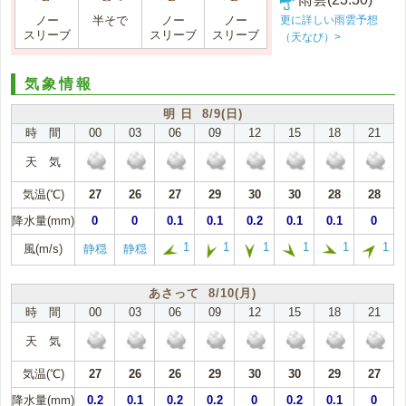
更に詳しい雨雲予想
ノー
半そで
ノー
ノー
スリーブ
スリーブ
スリーブ
（天なび）>
気象情報
明 日 8/9(日)
時 間
00
03
06
09
12
15
18
21
天 気
気温(℃)
27
26
27
29
30
30
28
28
降水量(mm)
0
0
0.1
0.1
0.2
0.1
0.1
0
1
1
1
1
1
1
風(m/s)
静穏
静穏
あさって 8/10(月)
時 間
00
03
06
09
12
15
18
21
天 気
気温(℃)
27
26
26
29
30
30
29
27
降水量(mm)
0.2
0.1
0.2
0.2
0
0.2
0.1
0