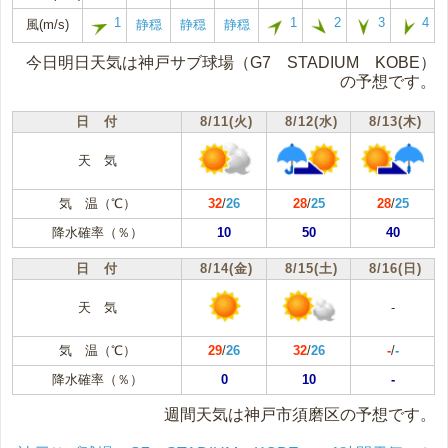
1
1
2
3
4
風(m/s)
静穏
静穏
静穏
今日明日天気は神戸サブ球場（G7 STADIUM KOBE）
の予想です。
日 付
8/11(火)
8/12(水)
8/13(木)
天 気
気 温（℃）
32
/
26
28
/
25
28
/
25
降水確率（％）
10
50
40
日 付
8/14(金)
8/15(土)
8/16(日)
天 気
-
気 温（℃）
29
/
26
32
/
26
-
/
-
降水確率（％）
0
10
-
週間天気は神戸市須磨区の予想です。