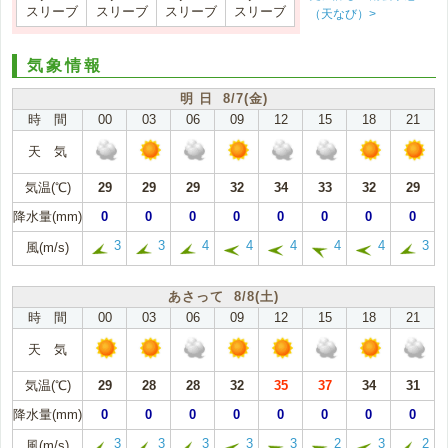
スリーブ
スリーブ
スリーブ
スリーブ
（天なび）>
気象情報
明 日 8/7(金)
時 間
00
03
06
09
12
15
18
21
天 気
気温(℃)
29
29
29
32
34
33
32
29
降水量(mm)
0
0
0
0
0
0
0
0
3
3
4
4
4
4
4
3
風(m/s)
あさって 8/8(土)
時 間
00
03
06
09
12
15
18
21
天 気
気温(℃)
29
28
28
32
35
37
34
31
降水量(mm)
0
0
0
0
0
0
0
0
3
3
3
3
3
2
3
2
風(m/s)