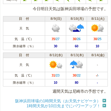
今日明日天気は阪神浜田球場の予想です。
日 付
8/9(日)
8/10(月)
8/11(火)
天 気
気 温（℃）
35
/
27
30
/
26
30
/
25
降水確率（％）
30
60
10
日 付
8/12(水)
8/13(木)
8/14(金)
天 気
-
気 温（℃）
31
/
23
30
/
22
-
/
-
降水確率（％）
10
80
-
週間天気は尼崎市の予想です。
阪神浜田球場の1時間天気（お天気ナビゲータ）
1時間天気が10日先までにパワーアップ！