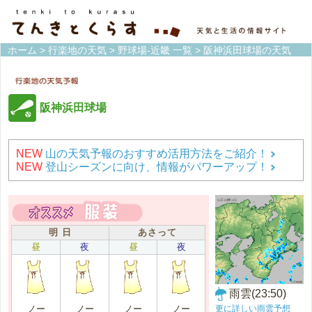
ホーム
>
行楽地の天気
>
野球場-近畿 一覧
> 阪神浜田球場の天気
阪神浜田球場
NEW
山の天気予報のおすすめ活用方法をご紹介！
NEW
登山シーズンに向け、情報がパワーアップ！
明 日
あさって
昼
夜
昼
夜
雨雲(23:50)
更に詳しい雨雲予想
ノー
ノー
ノー
ノー