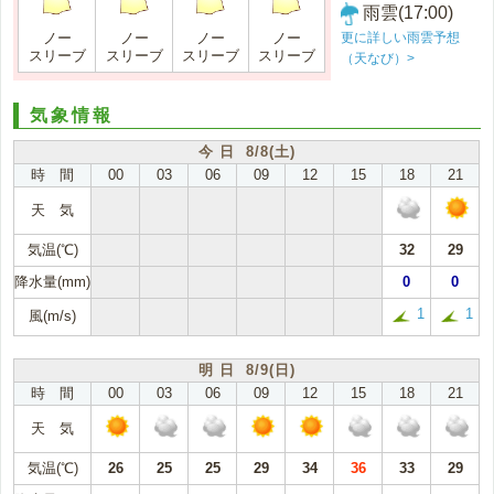
雨雲(17:00)
更に詳しい雨雲予想
ノー
ノー
ノー
ノー
スリーブ
スリーブ
スリーブ
スリーブ
（天なび）>
気象情報
今 日 8/8(土)
時 間
00
03
06
09
12
15
18
21
天 気
気温(℃)
32
29
降水量(mm)
0
0
1
1
風(m/s)
明 日 8/9(日)
時 間
00
03
06
09
12
15
18
21
天 気
気温(℃)
26
25
25
29
34
36
33
29