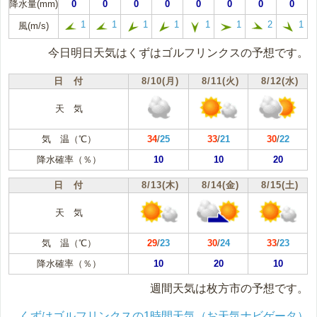
降水量(mm)
0
0
0
0
0
0
0
0
1
1
1
1
1
1
2
1
風(m/s)
今日明日天気はくずはゴルフリンクスの予想です。
日 付
8/10(月)
8/11(火)
8/12(水)
天 気
気 温（℃）
34
/
25
33
/
21
30
/
22
降水確率（％）
10
10
20
日 付
8/13(木)
8/14(金)
8/15(土)
天 気
気 温（℃）
29
/
23
30
/
24
33
/
23
降水確率（％）
10
20
10
週間天気は枚方市の予想です。
くずはゴルフリンクスの1時間天気（お天気ナビゲータ）