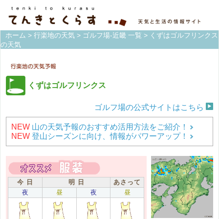
ホーム
>
行楽地の天気
>
ゴルフ場-近畿 一覧
> くずはゴルフリンクス
の天気
くずはゴルフリンクス
ゴルフ場の公式サイトはこちら
NEW
山の天気予報のおすすめ活用方法をご紹介！
NEW
登山シーズンに向け、情報がパワーアップ！
今 日
明 日
あさって
夜
昼
夜
昼