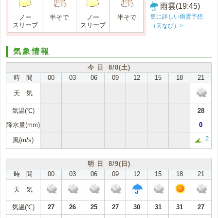
雨雲(19:45)
更に詳しい雨雲予想
ノー
半そで
ノー
半そで
スリーブ
スリーブ
（天なび）>
気象情報
今 日 8/8(土)
時 間
00
03
06
09
12
15
18
21
天 気
気温(℃)
28
降水量(mm)
0
2
風(m/s)
明 日 8/9(日)
時 間
00
03
06
09
12
15
18
21
天 気
気温(℃)
27
26
25
27
30
31
31
27