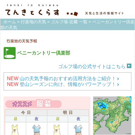
ホーム
>
行楽地の天気
>
ゴルフ場-近畿 一覧
> ベニーカントリー倶楽
部の天気
ベニーカントリー倶楽部
ゴルフ場の公式サイトはこちら
NEW
山の天気予報のおすすめ活用方法をご紹介！
NEW
登山シーズンに向け、情報がパワーアップ！
今 日
明 日
昼
夜
昼
夜