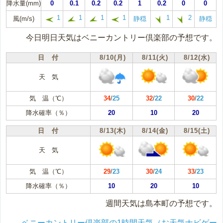
降水量(mm)
0
0.1
0.2
0.2
1
0.2
0
0
1
1
1
1
1
2
風(m/s)
静穏
静穏
今日明日天気はベニーカントリー倶楽部の予想です。
日 付
8/10(月)
8/11(火)
8/12(水)
天 気
気 温（℃）
34
/
25
32
/
22
30
/
22
降水確率（％）
20
10
20
日 付
8/13(木)
8/14(金)
8/15(土)
天 気
気 温（℃）
29
/
23
30
/
24
33
/
23
降水確率（％）
10
20
10
週間天気は島本町の予想です。
ベニーカントリー倶楽部の1時間天気（お天気ナビゲー