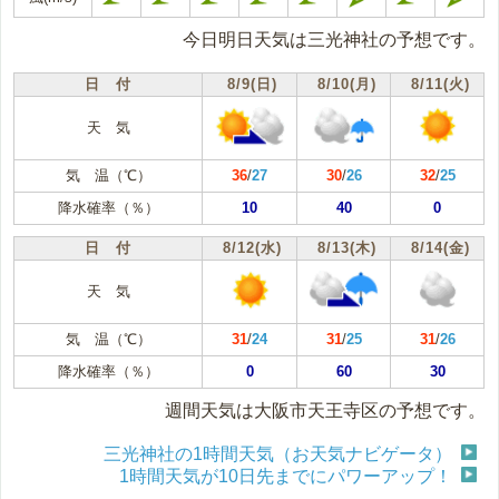
今日明日天気は三光神社の予想です。
日 付
8/9(日)
8/10(月)
8/11(火)
天 気
気 温（℃）
36
/
27
30
/
26
32
/
25
降水確率（％）
10
40
0
日 付
8/12(水)
8/13(木)
8/14(金)
天 気
気 温（℃）
31
/
24
31
/
25
31
/
26
降水確率（％）
0
60
30
週間天気は大阪市天王寺区の予想です。
三光神社の1時間天気（お天気ナビゲータ）
1時間天気が10日先までにパワーアップ！