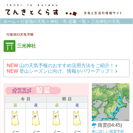
ホーム
>
行楽地の天気
>
神社・寺-近畿 一覧
> 三光神社の天気
三光神社
NEW
山の天気予報のおすすめ活用方法をご紹介！
NEW
登山シーズンに向け、情報がパワーアップ！
今 日
明 日
昼
夜
昼
夜
雨雲(04:45)
更に詳しい雨雲予想
ノー
ノー
ノー
ノー