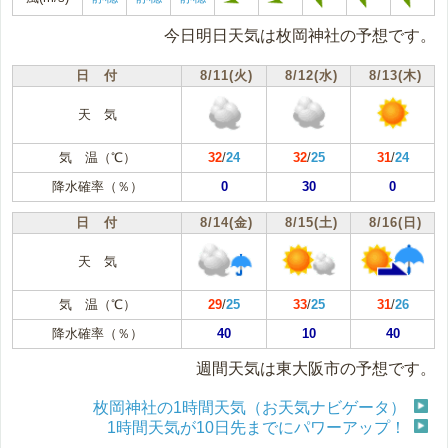
今日明日天気は枚岡神社の予想です。
日 付
8/11(火)
8/12(水)
8/13(木)
天 気
気 温（℃）
32
/
24
32
/
25
31
/
24
降水確率（％）
0
30
0
日 付
8/14(金)
8/15(土)
8/16(日)
天 気
気 温（℃）
29
/
25
33
/
25
31
/
26
降水確率（％）
40
10
40
週間天気は東大阪市の予想です。
枚岡神社の1時間天気（お天気ナビゲータ）
1時間天気が10日先までにパワーアップ！