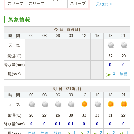
スリーブ
スリーブ
スリーブ
（天なび）>
気象情報
今 日 8/9(日)
時 間
00
03
06
09
12
15
18
21
天 気
気温(℃)
32
29
降水量(mm)
0
0
1
風(m/s)
静穏
明 日 8/10(月)
時 間
00
03
06
09
12
15
18
21
天 気
気温(℃)
28
27
26
30
33
33
31
27
降水量(mm)
0
0
0.1
0.1
0
0
0
0
1
2
2
2
1
風(m/s)
静穏
静穏
静穏