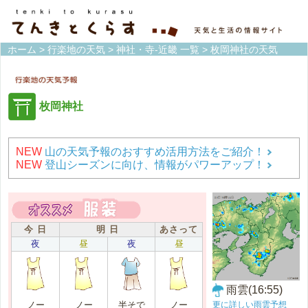
ホーム
>
行楽地の天気
>
神社・寺-近畿 一覧
> 枚岡神社の天気
枚岡神社
NEW
山の天気予報のおすすめ活用方法をご紹介！
NEW
登山シーズンに向け、情報がパワーアップ！
今 日
明 日
あさって
夜
昼
夜
昼
雨雲(16:55)
更に詳しい雨雲予想
ノー
ノー
半そで
ノー