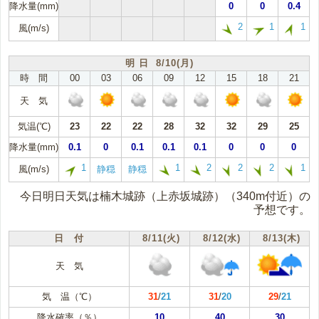
降水量(mm)
0
0
0.4
2
1
1
風(m/s)
明 日 8/10(月)
時 間
00
03
06
09
12
15
18
21
天 気
気温(℃)
23
22
22
28
32
32
29
25
降水量(mm)
0.1
0
0.1
0.1
0.1
0
0
0
1
1
2
2
2
1
風(m/s)
静穏
静穏
今日明日天気は楠木城跡（上赤坂城跡）（340m付近）の
予想です。
日 付
8/11(火)
8/12(水)
8/13(木)
天 気
気 温（℃）
31
/
21
31
/
20
29
/
21
降水確率（％）
10
40
30