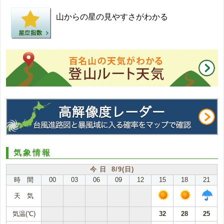
山からの星の見やすさがわかる
気象情報
今 日 8/9(日)
時 間
00
03
06
09
12
15
18
21
天 気
気温(℃)
32
28
25