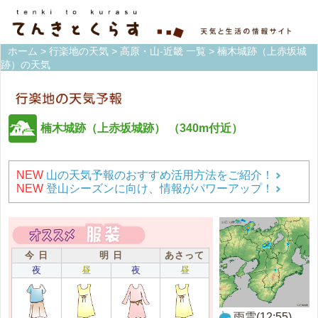
ホーム
>
行楽地の天気
>
高原・山-近畿 一覧
> 楠木城跡（上赤坂城
跡）の天気
楠木城跡（上赤坂城跡）
（340m付近）
NEW
山の天気予報のおすすめ活用方法をご紹介！
NEW
登山シーズンに向け、情報がパワーアップ！
今 日
明 日
あさって
夜
昼
夜
昼
雨雲(12:55)