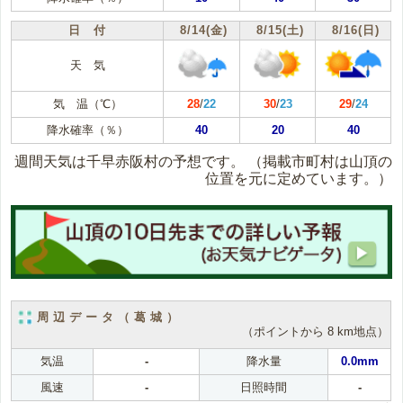
日 付
8/14(金)
8/15(土)
8/16(日)
天 気
気 温（℃）
28
/
22
30
/
23
29
/
24
降水確率（％）
40
20
40
週間天気は千早赤阪村の予想です。
（掲載市町村は山頂の
位置を元に定めています。）
周辺データ（葛城）
（ポイントから 8 km地点）
気温
-
降水量
0.0mm
風速
-
日照時間
-