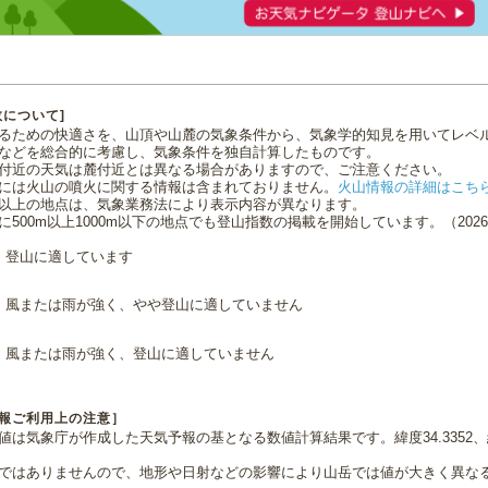
数について]
るための快適さを、山頂や山麓の気象条件から、気象学的知見を用いてレベ
などを総合的に考慮し、気象条件を独自計算したものです。
付近の天気は麓付近とは異なる場合がありますので、ご注意ください。
には火山の噴火に関する情報は含まれておりません。
火山情報の詳細はこち
0m以上の地点は、気象業務法により表示内容が異なります。
に500m以上1000m以下の地点でも登山指数の掲載を開始しています。（2026.0
登山に適しています
風または雨が強く、やや登山に適していません
風または雨が強く、登山に適していません
報ご利用上の注意］
値は気象庁が作成した天気予報の基となる数値計算結果です。緯度34.3352、経
ではありませんので、地形や日射などの影響により山岳では値が大きく異な