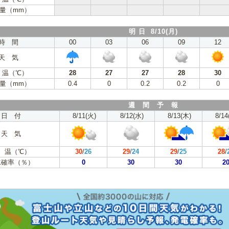
量（mm）
明 日 8/10(月)
時 間
00
03
06
09
12
天 気
 温（℃）
28
27
27
28
30
量（mm）
0.4
0
0.2
0.2
0
週 間 予 報
日 付
8/11(火)
8/12(水)
8/13(木)
8/14
天 気
 温（℃）
30
/
26
29
/
24
29
/
25
28
/
水確率（％）
0
30
30
2