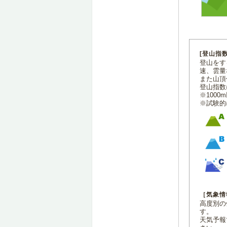
[登山指
登山をす
速、雲量
また山頂
登山指数
※100
※試験的
［気象情
高度別の
す。
天気予報