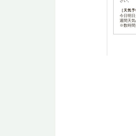
さい。
［天気予
今日明日天
週間天気
※数時間