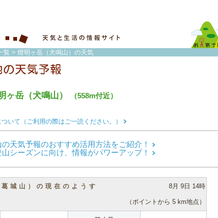
一覧
> 燈明ヶ岳（犬鳴山）の天気
明ヶ岳（犬鳴山）
（558m付近）
について（ご利用の際はご一読ください。）
山の天気予報のおすすめ活用方法をご紹介！
登山シーズンに向け、情報がパワーアップ！
（葛城山）の現在のようす
8月 9日 14時
（ポイントから 5 km地点）