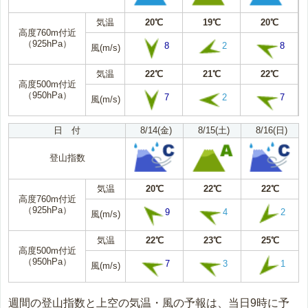
気温
20℃
19℃
20℃
高度760m付近
（925hPa）
8
2
8
風(m/s)
気温
22℃
21℃
22℃
高度500m付近
（950hPa）
7
2
7
風(m/s)
日 付
8/14(金)
8/15(土)
8/16(日)
登山指数
気温
20℃
22℃
22℃
高度760m付近
（925hPa）
9
4
2
風(m/s)
気温
22℃
23℃
25℃
高度500m付近
（950hPa）
7
3
1
風(m/s)
週間の登山指数と上空の気温・風の予報は、当日9時に予