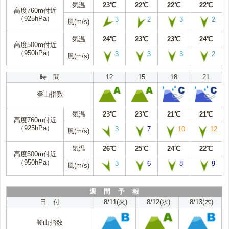
気温
23℃
22℃
22℃
22℃
高度760m付近
（925hPa）
3
2
3
2
風(m/s)
気温
24℃
23℃
23℃
24℃
高度500m付近
（950hPa）
3
3
3
2
風(m/s)
時 間
12
15
18
21
登山指数
気温
23℃
23℃
21℃
21℃
高度760m付近
（925hPa）
3
7
10
12
風(m/s)
気温
26℃
25℃
24℃
22℃
高度500m付近
（950hPa）
3
6
8
9
風(m/s)
週 間 予 報
日 付
8/11(火)
8/12(水)
8/13(木)
登山指数