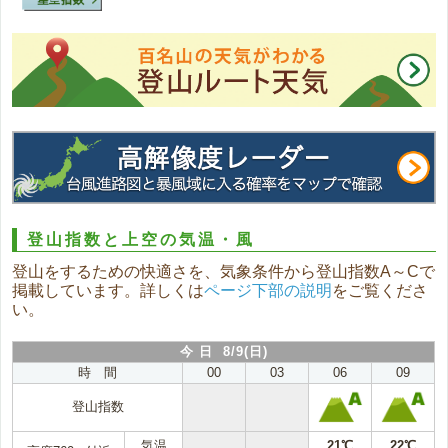
登山指数と上空の気温・風
登山をするための快適さを、気象条件から登山指数A～Cで
掲載しています。詳しくは
ページ下部の説明
をご覧くださ
い。
今 日 8/9(日)
時 間
00
03
06
09
登山指数
気温
21℃
22℃