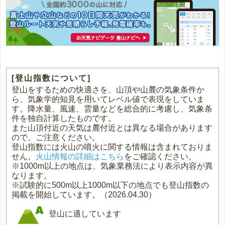
[登山指数について]
登山をするための快適さを、山頂や山麓の気象条件か
ら、気象学的知見を用いてレベル値で表現をしていま
す。降水量、風速、雲量などを総合的に考慮し、気象条
件を独自計算したものです。
また山頂付近の天気は麓付近とは異なる場合があります
ので、ご注意ください。
登山指数には火山の噴火に関する情報は含まれておりま
せん。
火山情報の詳細はこちら
をご確認ください。
※1000m以上の地点は、気象業務法により表示内容が異
なります。
※試験的に500m以上1000m以下の地点でも登山指数の
掲載を開始しています。（2026.04.30）
登山に適しています