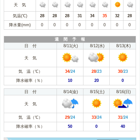
天 気
気温(℃)
28
28
28
31
34
35
32
28
降水量(mm)
0
0
0
0
0
0
0
0
週 間 予 報
日 付
8/11(火)
8/12(水)
8/13(木)
天 気
気 温（℃）
34
/
24
28
/
23
30
/
23
降水確率（％）
10
20
0
日 付
8/14(金)
8/15(土)
8/16(日)
天 気
気 温（℃）
29
/
24
33
/
24
31
/
24
降水確率（％）
50
0
40