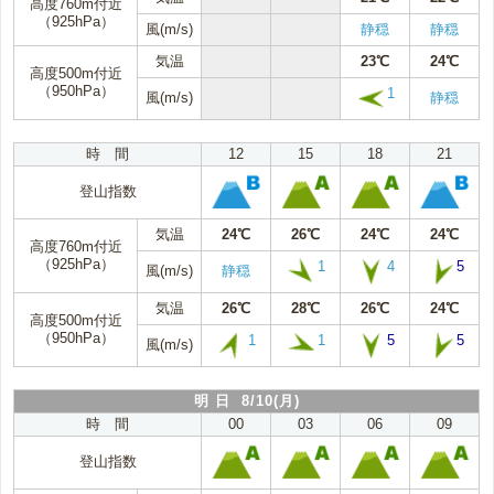
高度760m付近
（925hPa）
風(m/s)
静穏
静穏
気温
23℃
24℃
高度500m付近
（950hPa）
1
風(m/s)
静穏
時 間
12
15
18
21
登山指数
気温
24℃
26℃
24℃
24℃
高度760m付近
（925hPa）
1
4
5
風(m/s)
静穏
気温
26℃
28℃
26℃
24℃
高度500m付近
（950hPa）
1
1
5
5
風(m/s)
明 日 8/10(月)
時 間
00
03
06
09
登山指数