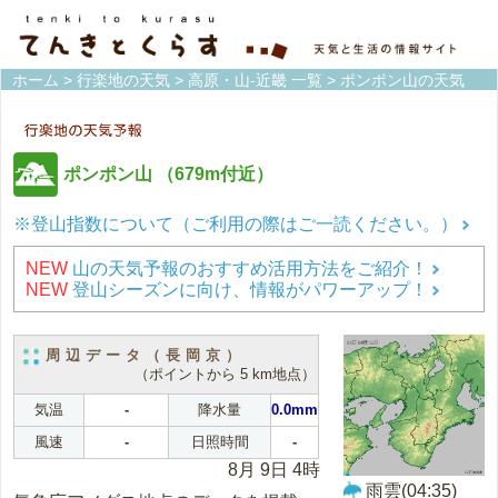
ホーム
>
行楽地の天気
>
高原・山-近畿 一覧
> ポンポン山の天気
ポンポン山
（679m付近）
※登山指数について（ご利用の際はご一読ください。）
NEW
山の天気予報のおすすめ活用方法をご紹介！
NEW
登山シーズンに向け、情報がパワーアップ！
周辺データ（長岡京）
（ポイントから 5 km地点）
気温
-
降水量
0.0mm
風速
-
日照時間
-
8月 9日 4時
雨雲(04:35)