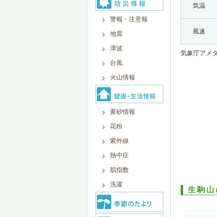
気温
警報・注意報
風速
地震
津波
気象庁アメ
台風
火山情報
黄砂情報
花粉
紫外線
熱中症
肌指数
洗濯
生駒山