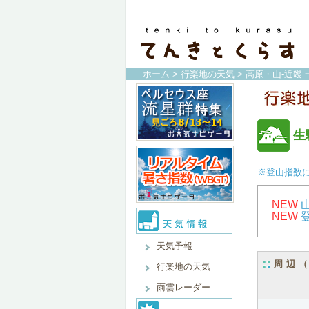
ホーム
>
行楽地の天気
>
高原・山-近畿 
生
※登山指数
NEW
NEW
天気予報
周辺
行楽地の天気
雨雲レーダー