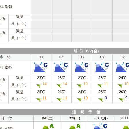
登山指数
気温
付近
a）
風（m/s）
気温
付近
a）
風（m/s）
明 日 8/7(金)
時 間
00
03
06
09
12
登山指数
気温
23℃
23℃
23℃
23℃
24℃
付近
14
14
12
11
10
a）
風（m/s）
気温
24℃
24℃
24℃
25℃
26℃
付近
11
11
10
9
9
a）
風（m/s）
週 間 予 報
日 付
8/8(土)
8/9(日)
8/10(月)
8/11
登山指数