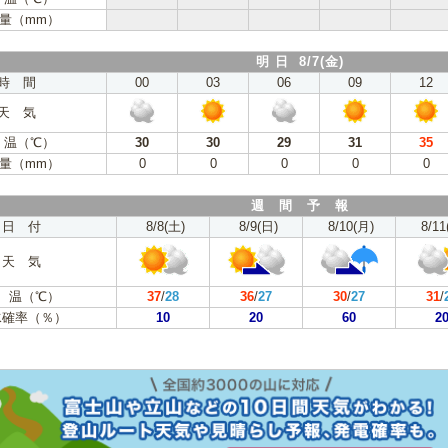
量（mm）
明 日 8/7(金)
時 間
00
03
06
09
12
天 気
 温（℃）
30
30
29
31
35
量（mm）
0
0
0
0
0
週 間 予 報
日 付
8/8(土)
8/9(日)
8/10(月)
8/11
天 気
 温（℃）
37
/
28
36
/
27
30
/
27
31
/
水確率（％）
10
20
60
2