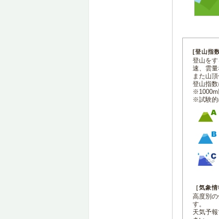
[登山指
登山をす
速、雲量
また山頂
登山指数
※100
※試験的
［気象情
高度別の
す。
天気予報