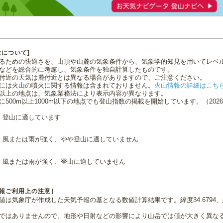
数について]
るための快適さを、山頂や山麓の気象条件から、気象学的知見を用いてレベ
などを総合的に考慮し、気象条件を独自計算したものです。
付近の天気は麓付近とは異なる場合がありますので、ご注意ください。
には火山の噴火に関する情報は含まれておりません。
火山情報の詳細はこち
0m以上の地点は、気象業務法により表示内容が異なります。
に500m以上1000m以下の地点でも登山指数の掲載を開始しています。（2026.0
登山に適しています
風または雨が強く、やや登山に適していません
風または雨が強く、登山に適していません
報ご利用上の注意］
値は気象庁が作成した天気予報の基となる数値計算結果です。緯度34.6794、経
ではありませんので、地形や日射などの影響により山岳では値が大きく異な