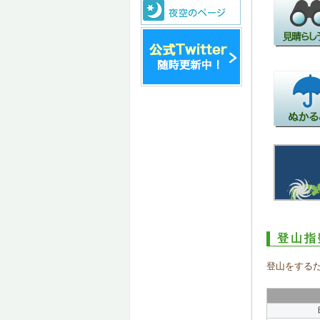
登山指
登山をする