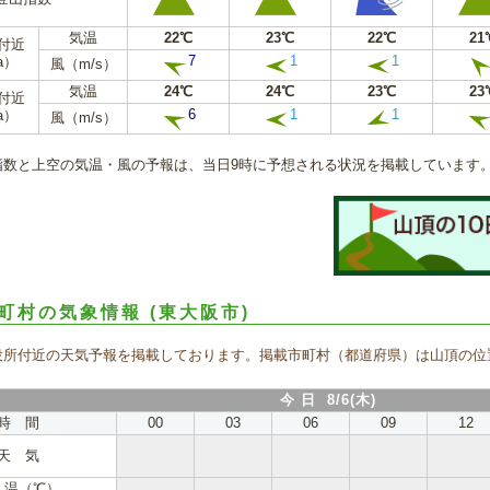
気温
22℃
23℃
22℃
21
m付近
7
1
1
a）
風（m/s）
気温
24℃
24℃
23℃
23
m付近
6
1
1
a）
風（m/s）
指数と上空の気温・風の予報は、当日9時に予想される状況を掲載しています
町村の気象情報
(東大阪市)
役所付近の天気予報を掲載しております。掲載市町村（都道府県）は山頂の位
今 日 8/6(木)
時 間
00
03
06
09
12
天 気
 温（℃）