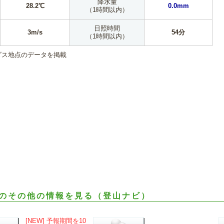
降水量
28.2℃
0.0mm
（1時間以内）
日照時間
3m/s
54分
（1時間以内）
ダス地点のデータを掲載
のその他の情報を見る（登山ナビ）
[NEW] 予報期間を10