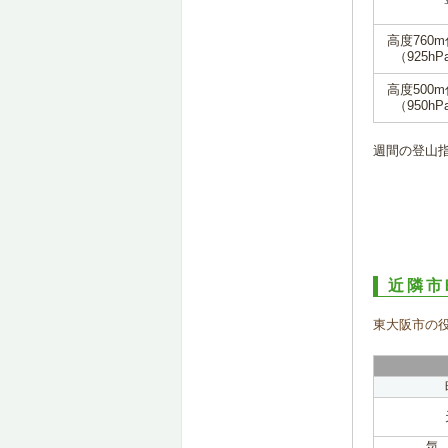
高度760
（925hP
高度500
（950hP
週間の登山
近隣市
東大阪市の
気