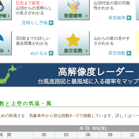
日先まで延長！
山頂付近の雷の可能
山頂からの見晴らし
性がわかる
の良さがわかる
発雷確率
見晴らし予報
3日前までの詳しい
山からの星の見やす
過去雨量がわかる
さがわかる
ぬかるみ
星空指数
数と上空の気温・風
ための快適さを、気象条件から登山指数A～Cで掲載しています。詳しくは
ペ
今 日 8/6(木)
時 間
00
03
06
09
12