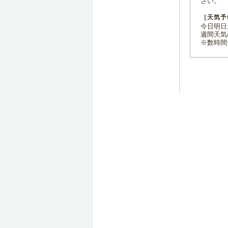
さい。
［天気予
今日明日天
週間天気
※数時間