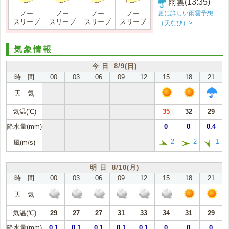
雨雲(13:35)
更に詳しい雨雲予想
ノー
ノー
ノー
ノー
スリーブ
スリーブ
スリーブ
スリーブ
（天なび）>
気象情報
今 日 8/9(日)
時 間
00
03
06
09
12
15
18
21
天 気
気温(℃)
35
32
29
降水量(mm)
0
0
0.4
2
2
1
風(m/s)
明 日 8/10(月)
時 間
00
03
06
09
12
15
18
21
天 気
気温(℃)
29
27
27
31
33
34
31
29
降水量(mm)
0.1
0.1
0.1
0.1
0.1
0
0
0