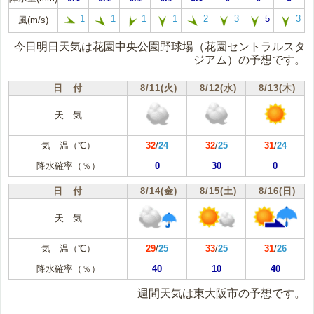
1
1
1
1
2
3
5
3
風(m/s)
今日明日天気は花園中央公園野球場（花園セントラルスタ
ジアム）の予想です。
日 付
8/11(火)
8/12(水)
8/13(木)
天 気
気 温（℃）
32
/
24
32
/
25
31
/
24
降水確率（％）
0
30
0
日 付
8/14(金)
8/15(土)
8/16(日)
天 気
気 温（℃）
29
/
25
33
/
25
31
/
26
降水確率（％）
40
10
40
週間天気は東大阪市の予想です。