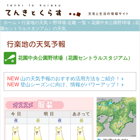
ホーム
>
行楽地の天気
>
野球場-近畿 一覧
> 花園中央公園野球場（花
園セントラルスタジアム）の天気
花園中央公園野球場（花園セントラルスタジアム）
NEW
山の天気予報のおすすめ活用方法をご紹介！
NEW
登山シーズンに向け、情報がパワーアップ！
今 日
明 日
あさって
夜
昼
夜
昼