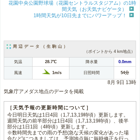
花園中央公園野球場（花園セントラルスタジアム）の1時
間天気（お天気ナビゲータ）
1時間天気が10日先までにパワーアップ！
周辺データ（生駒山）
（ポイントから 4 km地点）
気温
28.7℃
降水量
0.0mm
1m/s
風速
日照時間
54分
8月 9日 13時
気象庁アメダス地点のデータを掲載
［天気予報の更新時間について］
今日明日天気は1日4回（1,7,13,19時頃）更新します。
週間天気の前半部分は1日4回（1,7,13,19時頃）、後半
部分は1日1回（4時頃）更新します。
※数時間先までの雨の予想(急な天候の変化があった場
合など)につきましては、予測地点毎に毎時修正を行っ