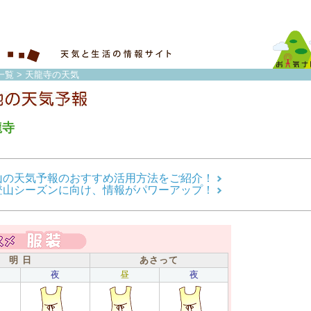
一覧
> 天龍寺の天気
龍寺
山の天気予報のおすすめ活用方法をご紹介！
登山シーズンに向け、情報がパワーアップ！
明 日
あさって
夜
昼
夜