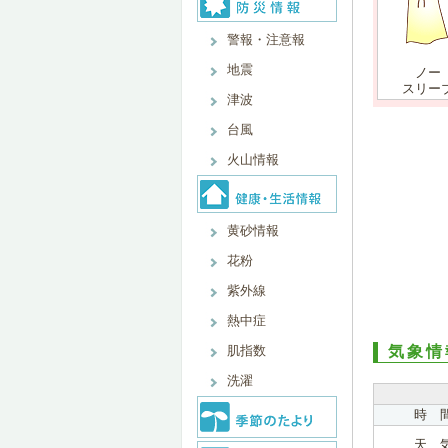
警報・注意報
地震
ノー
スリー
津波
台風
火山情報
黄砂情報
花粉
紫外線
熱中症
肌指数
気象情
洗濯
時 
天 