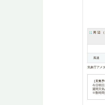
周辺
風速
気象庁アメ
［天気予
今日明日天
週間天気
※数時間