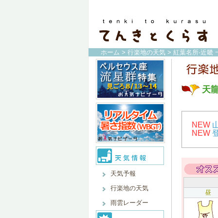
ホーム
>
行楽地の天気
>
紅葉名所-近畿 
天
NEW
NEW
天気予報
行楽地の天気
昼
雨雲レーダー