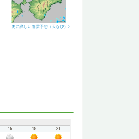
更に詳しい雨雲予想（天なび）>
15
18
21