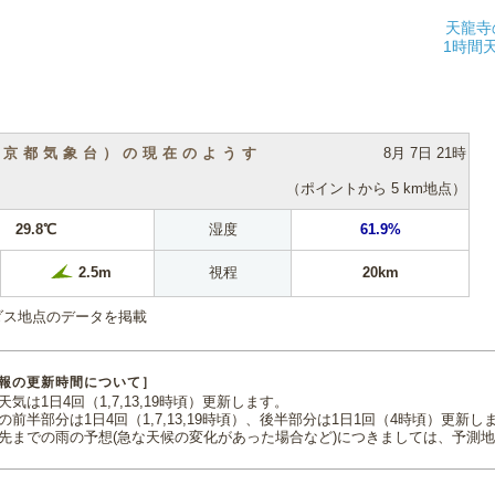
天龍寺
1時間
（京都気象台）の現在のようす
8月 7日 21時
（ポイントから 5 km地点）
29.8℃
湿度
61.9%
視程
20km
2.5m
ダス地点のデータを掲載
報の更新時間について］
気は1日4回（1,7,13,19時頃）更新します。
の前半部分は1日4回（1,7,13,19時頃）、後半部分は1日1回（4時頃）更新し
先までの雨の予想(急な天候の変化があった場合など)につきましては、予測