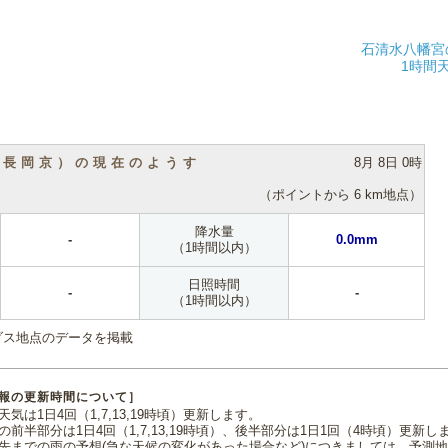
石清水八幡宮
1時間
（長岡京）の現在のようす
8月 8日 0時
（ポイントから 6 km地点）
降水量
-
0.0mm
（1時間以内）
日照時間
-
-
（1時間以内）
ダス地点のデータを掲載
報の更新時間について］
気は1日4回（1,7,13,19時頃）更新します。
の前半部分は1日4回（1,7,13,19時頃）、後半部分は1日1回（4時頃）更新し
先までの雨の予想(急な天候の変化があった場合など)につきましては、予測