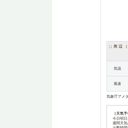
周辺
気温
風速
気象庁アメ
［天気予
今日明日天
週間天気
※数時間