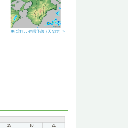
更に詳しい雨雲予想（天なび）>
15
18
21