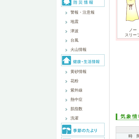
警報・注意報
地震
ノー
津波
スリー
台風
火山情報
黄砂情報
花粉
紫外線
熱中症
肌指数
気象情
洗濯
時 