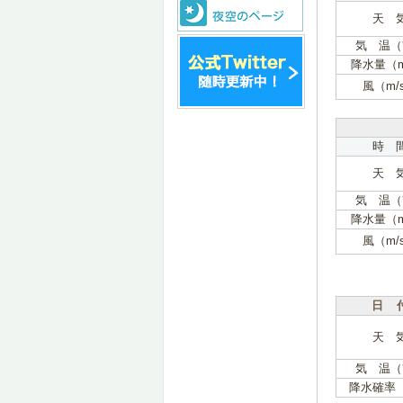
天 
気 温（
降水量（
風（m/
時 
天 
気 温（
降水量（
風（m/
日 
天 
気 温（
降水確率