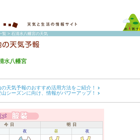
一覧
> 石清水八幡宮の天気
清水八幡宮
山の天気予報のおすすめ活用方法をご紹介！
登山シーズンに向け、情報がパワーアップ！
今 日
明 日
夜
昼
夜