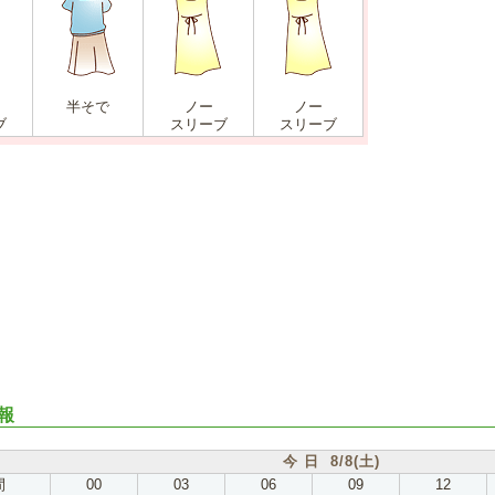
半そで
ノー
ノー
ブ
スリーブ
スリーブ
報
今 日 8/8(土)
間
00
03
06
09
12