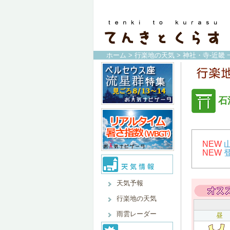
ホーム
>
行楽地の天気
>
神社・寺-近畿 
石
NEW
NEW
天気予報
行楽地の天気
雨雲レーダー
昼