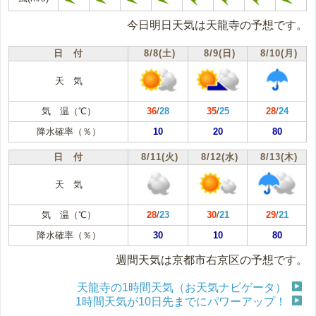
今日明日天気は天龍寺の予想です。
日 付
8/8(土)
8/9(日)
8/10(月)
天 気
気 温（℃）
36
/
28
35
/
25
28
/
24
降水確率（％）
10
20
80
日 付
8/11(火)
8/12(水)
8/13(木)
天 気
気 温（℃）
28
/
23
30
/
21
29
/
21
降水確率（％）
30
10
80
週間天気は京都市右京区の予想です。
天龍寺の1時間天気（お天気ナビゲータ）
1時間天気が10日先までにパワーアップ！