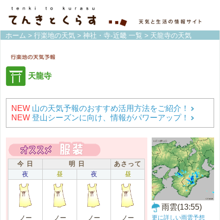
ホーム
>
行楽地の天気
>
神社・寺-近畿 一覧
> 天龍寺の天気
天龍寺
NEW
山の天気予報のおすすめ活用方法をご紹介！
NEW
登山シーズンに向け、情報がパワーアップ！
今 日
明 日
あさって
夜
昼
夜
昼
雨雲(13:55)
更に詳しい雨雲予想
ノー
ノー
ノー
ノー