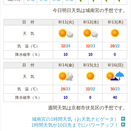
今日明日天気は城南宮の予想です。
日 付
8/11(火)
8/12(水)
8/13(木)
天 気
気 温（℃）
32
/
24
32
/
23
28
/
22
降水確率（％）
10
10
0
日 付
8/14(金)
8/15(土)
8/16(日)
天 気
気 温（℃）
28
/
23
32
/
22
30
/
23
降水確率（％）
10
0
40
週間天気は京都市伏見区の予想です。
城南宮の1時間天気（お天気ナビゲータ）
1時間天気が10日先までにパワーアップ！