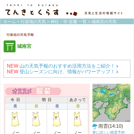
ホーム
>
行楽地の天気
>
神社・寺-近畿 一覧
> 城南宮の天気
城南宮
NEW
山の天気予報のおすすめ活用方法をご紹介！
NEW
登山シーズンに向け、情報がパワーアップ！
今 日
明 日
あさって
夜
昼
夜
昼
雨雲(14:10)
更に詳しい雨雲予想
ノー
ノー
ノー
ノー