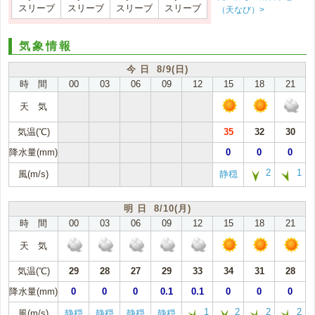
スリーブ
スリーブ
スリーブ
スリーブ
（天なび）>
気象情報
今 日 8/9(日)
時 間
00
03
06
09
12
15
18
21
天 気
気温(℃)
35
32
30
降水量(mm)
0
0
0
2
1
風(m/s)
静穏
明 日 8/10(月)
時 間
00
03
06
09
12
15
18
21
天 気
気温(℃)
29
28
27
29
33
34
31
28
降水量(mm)
0
0
0
0.1
0.1
0
0
0
1
2
2
2
風(m/s)
静穏
静穏
静穏
静穏