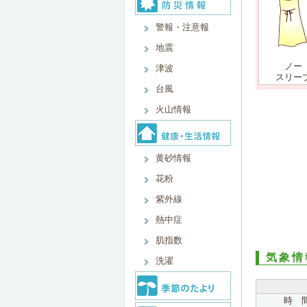
警報・注意報
地震
ノー
津波
スリー
台風
火山情報
黄砂情報
花粉
紫外線
熱中症
肌指数
気象情
洗濯
時 