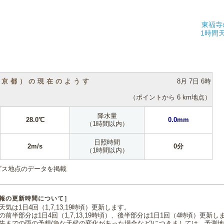
東福寺
1時間
（京都）の現在のようす
8月 7日 6時
（ポイントから 6 km地点）
降水量
28.0℃
0.0mm
（1時間以内）
日照時間
2m/s
0分
（1時間以内）
ダス地点のデータを掲載
報の更新時間について］
気は1日4回（1,7,13,19時頃）更新します。
の前半部分は1日4回（1,7,13,19時頃）、後半部分は1日1回（4時頃）更新し
先までの雨の予想(急な天候の変化があった場合など)につきましては、予測