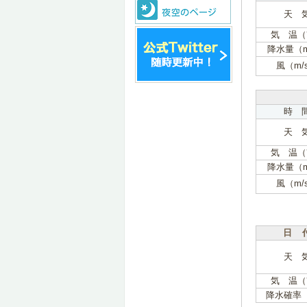
天 
気 温（
降水量（
風（m/
時 
天 
気 温（
降水量（
風（m/
日 
天 
気 温（
降水確率