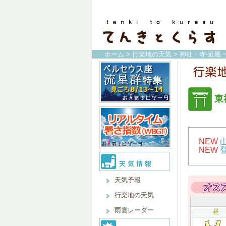
ホーム
>
行楽地の天気
>
神社・寺-近畿 
東
NEW
NEW
天気予報
行楽地の天気
雨雲レーダー
昼