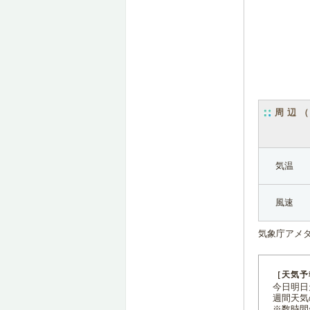
周辺
気温
風速
気象庁アメ
［天気予
今日明日天
週間天気
※数時間