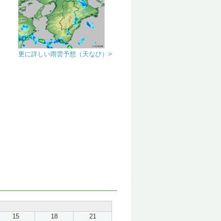
更に詳しい雨雲予想（天なび）>
15
18
21