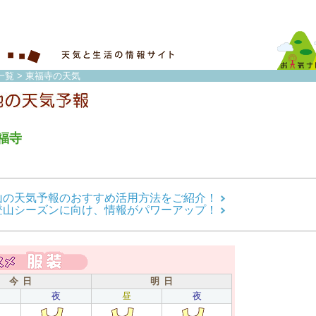
一覧
> 東福寺の天気
福寺
山の天気予報のおすすめ活用方法をご紹介！
登山シーズンに向け、情報がパワーアップ！
今 日
明 日
夜
昼
夜