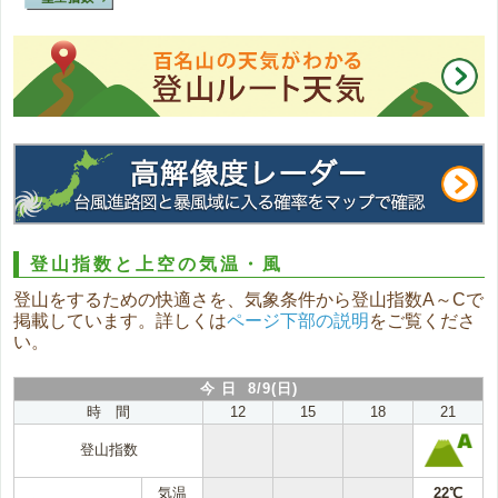
登山指数と上空の気温・風
登山をするための快適さを、気象条件から登山指数A～Cで
掲載しています。詳しくは
ページ下部の説明
をご覧くださ
い。
今 日 8/9(日)
時 間
12
15
18
21
登山指数
気温
22℃