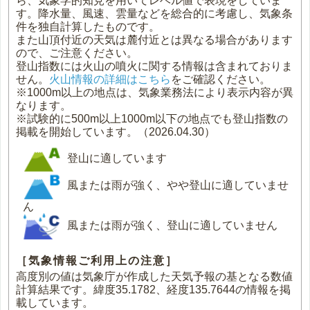
ら、気象学的知見を用いてレベル値で表現をしていま
す。降水量、風速、雲量などを総合的に考慮し、気象条
件を独自計算したものです。
また山頂付近の天気は麓付近とは異なる場合があります
ので、ご注意ください。
登山指数には火山の噴火に関する情報は含まれておりま
せん。
火山情報の詳細はこちら
をご確認ください。
※1000m以上の地点は、気象業務法により表示内容が異
なります。
※試験的に500m以上1000m以下の地点でも登山指数の
掲載を開始しています。（2026.04.30）
登山に適しています
風または雨が強く、やや登山に適していませ
ん
風または雨が強く、登山に適していません
［気象情報ご利用上の注意］
高度別の値は気象庁が作成した天気予報の基となる数値
計算結果です。緯度35.1782、経度135.7644の情報を掲
載しています。