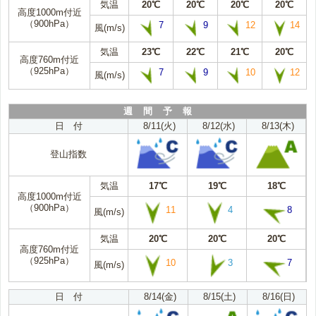
気温
20℃
20℃
20℃
20℃
高度1000m付近
（900hPa）
7
9
12
14
風(m/s)
気温
23℃
22℃
21℃
20℃
高度760m付近
（925hPa）
7
9
10
12
風(m/s)
週 間 予 報
日 付
8/11(火)
8/12(水)
8/13(木)
登山指数
気温
17℃
19℃
18℃
高度1000m付近
（900hPa）
11
4
8
風(m/s)
気温
20℃
20℃
20℃
高度760m付近
（925hPa）
10
3
7
風(m/s)
日 付
8/14(金)
8/15(土)
8/16(日)