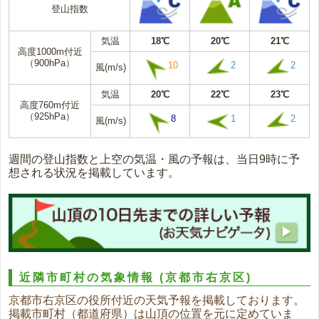
登山指数
気温
18℃
20℃
21℃
高度1000m付近
（900hPa）
10
2
2
風(m/s)
気温
20℃
22℃
23℃
高度760m付近
（925hPa）
8
1
2
風(m/s)
週間の登山指数と上空の気温・風の予報は、当日9時に予
想される状況を掲載しています。
近隣市町村の気象情報
(京都市右京区)
京都市右京区の役所付近の天気予報を掲載しております。
掲載市町村（都道府県）は山頂の位置を元に定めていま