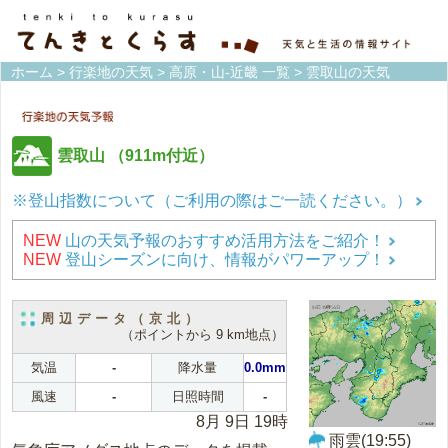
ホーム
>
行楽地の天気
>
高原・山-近畿 一覧
> 雲取山の天気
雲取山
（911m付近）
※登山指数について（ご利用の際はご一読ください。）
NEW
山の天気予報のおすすめ活用方法をご紹介！
NEW
登山シーズンに向け、情報がパワーアップ！
周辺データ（京北）
（ポイントから 9 km地点）
気温
-
降水量
0.0mm
風速
-
日照時間
-
8月 9日 19時
雨雲(19:55)