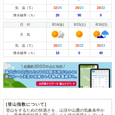
気 温（℃）
32
/
24
28
/
23
28
/
22
降水確率（％）
20
90
0
日 付
8/14(金)
8/15(土)
8/16(日)
天 気
気 温（℃）
28
/
23
32
/
22
30
/
23
降水確率（％）
10
0
40
[登山指数について]
登山をするための快適さを、山頂や山麓の気象条件か