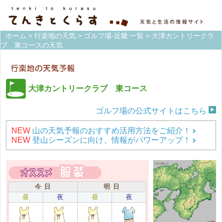
ホーム
>
行楽地の天気
>
ゴルフ場-近畿 一覧
> 大津カントリークラ
ブ 東コースの天気
大津カントリークラブ 東コース
ゴルフ場の公式サイトはこちら
NEW
山の天気予報のおすすめ活用方法をご紹介！
NEW
登山シーズンに向け、情報がパワーアップ！
今 日
明 日
昼
夜
昼
夜