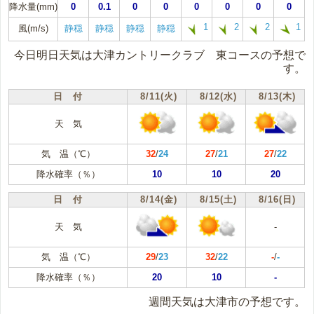
降水量(mm)
0
0.1
0
0
0
0
0
0
1
2
2
1
風(m/s)
静穏
静穏
静穏
静穏
今日明日天気は大津カントリークラブ 東コースの予想で
す。
日 付
8/11(火)
8/12(水)
8/13(木)
天 気
気 温（℃）
32
/
24
27
/
21
27
/
22
降水確率（％）
10
10
20
日 付
8/14(金)
8/15(土)
8/16(日)
天 気
-
気 温（℃）
29
/
23
32
/
22
-
/
-
降水確率（％）
20
10
-
週間天気は大津市の予想です。