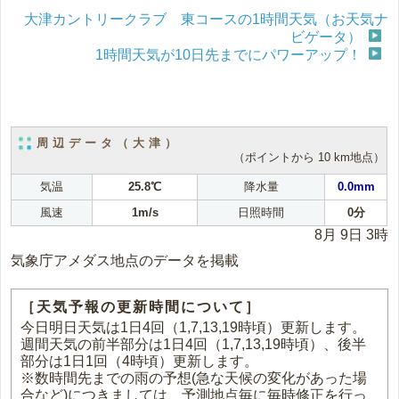
大津カントリークラブ 東コースの1時間天気（お天気ナ
ビゲータ）
1時間天気が10日先までにパワーアップ！
周辺データ（大津）
（ポイントから 10 km地点）
気温
25.8℃
降水量
0.0mm
風速
1m/s
日照時間
0分
8月 9日 3時
気象庁アメダス地点のデータを掲載
［天気予報の更新時間について］
今日明日天気は1日4回（1,7,13,19時頃）更新します。
週間天気の前半部分は1日4回（1,7,13,19時頃）、後半
部分は1日1回（4時頃）更新します。
※数時間先までの雨の予想(急な天候の変化があった場
合など)につきましては、予測地点毎に毎時修正を行っ