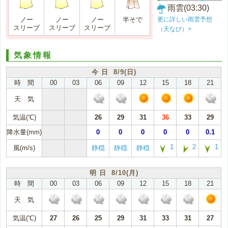
雨雲(03:30)
更に詳しい雨雲予想
ノー
ノー
ノー
半そで
スリーブ
スリーブ
スリーブ
（天なび）>
気象情報
今 日 8/9(日)
時 間
00
03
06
09
12
15
18
21
天 気
気温(℃)
26
29
31
36
33
29
降水量(mm)
0
0
0
0
0
0.1
1
2
1
風(m/s)
静穏
静穏
静穏
明 日 8/10(月)
時 間
00
03
06
09
12
15
18
21
天 気
気温(℃)
27
26
25
29
31
33
31
27