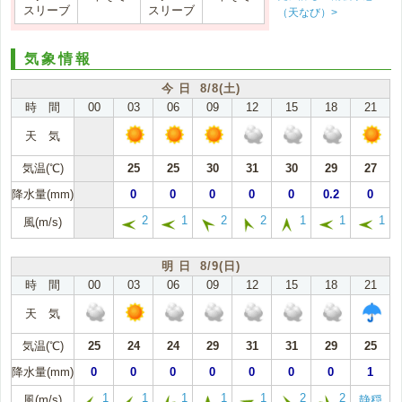
スリーブ
スリーブ
（天なび）>
気象情報
今 日 8/8(土)
時 間
00
03
06
09
12
15
18
21
天 気
気温(℃)
25
25
30
31
30
29
27
降水量(mm)
0
0
0
0
0
0.2
0
2
1
2
2
1
1
1
風(m/s)
明 日 8/9(日)
時 間
00
03
06
09
12
15
18
21
天 気
気温(℃)
25
24
24
29
31
31
29
25
降水量(mm)
0
0
0
0
0
0
0
1
1
1
1
1
1
2
2
風(m/s)
静穏