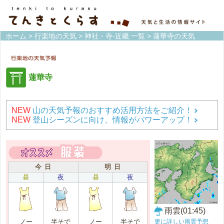
ホーム
>
行楽地の天気
>
神社・寺-近畿 一覧
> 蓮華寺の天気
蓮華寺
NEW
山の天気予報のおすすめ活用方法をご紹介！
NEW
登山シーズンに向け、情報がパワーアップ！
今 日
明 日
昼
夜
昼
夜
雨雲(01:45)
更に詳しい雨雲予想
ノー
半そで
ノー
半そで