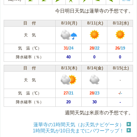
今日明日天気は蓮華寺の予想です。
日 付
8/10(月)
8/11(火)
8/12(水)
天 気
気 温（℃）
31
/
24
28
/
22
26
/
19
降水確率（％）
40
0
0
日 付
8/13(木)
8/14(金)
8/15(土)
天 気
-
気 温（℃）
27
/
21
28
/
23
-
/
-
降水確率（％）
20
30
-
週間天気は米原市の予想です。
蓮華寺の1時間天気（お天気ナビゲータ）
1時間天気が10日先までにパワーアップ！