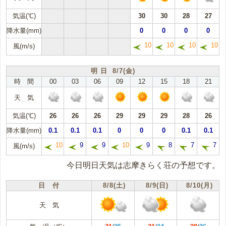
気温(℃)
30
30
28
27
降水量(mm)
0
0
0
0
10
10
10
10
風(m/s)
明 日 8/7(金)
時 間
00
03
06
09
12
15
18
21
天 気
気温(℃)
26
26
26
29
29
29
28
26
降水量(mm)
0.1
0.1
0.1
0
0
0
0.1
0.1
10
9
9
10
9
8
7
7
風(m/s)
今日明日天気は志摩きらく荘の予想です。
日 付
8/8(土)
8/9(日)
8/10(月)
天 気