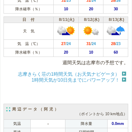
気 温（℃）
31
/
25
31
/
24
28
/
26
降水確率（％）
10
20
30
日 付
8/11(火)
8/12(水)
8/13(木)
天 気
気 温（℃）
27
/
24
31
/
24
28
/
23
降水確率（％）
20
10
60
週間天気は志摩市の予想です。
志摩きらく荘の1時間天気（お天気ナビゲータ）
1時間天気が10日先までにパワーアップ！
周辺データ（阿児）
（ポイントから 10 km地点）
気温
-
降水量
0.0mm