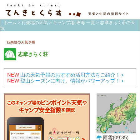
ホーム
>
行楽地の天気
>
キャンプ場-東海 一覧
> 志摩きらく荘の天
気
志摩きらく荘
NEW
山の天気予報のおすすめ活用方法をご紹介！
NEW
登山シーズンに向け、情報がパワーアップ！
雨雲(09:35)