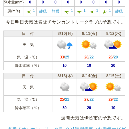
降水量(mm)
0
0
0
0
0
0
0
0
1
1
1
1
1
風(m/s)
静穏
静穏
静穏
今日明日天気は名阪チサンカントリークラブの予想です。
日 付
8/10(月)
8/11(火)
8/12(水)
天 気
気 温（℃）
33
/
25
28
/
22
26
/
20
降水確率（％）
10
10
20
日 付
8/13(木)
8/14(金)
8/15(土)
天 気
気 温（℃）
25
/
21
27
/
22
29
/
22
降水確率（％）
30
20
10
週間天気は伊賀市の予想です。