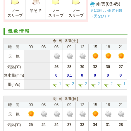
雨雲(03:45)
更に詳しい雨雲予想
ノー
半そで
ノー
ノー
スリーブ
スリーブ
スリーブ
（天なび）>
気象情報
今 日 8/8(土)
時 間
00
03
06
09
12
15
18
21
天 気
気温(℃)
26
28
30
32
30
27
降水量(mm)
0
0.1
0
0
0
0
1
2
2
2
2
1
風(m/s)
明 日 8/9(日)
時 間
00
03
06
09
12
15
18
21
天 気
気温(℃)
25
24
24
27
32
34
31
28