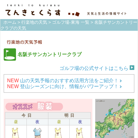
ホーム
>
行楽地の天気
>
ゴルフ場-東海 一覧
> 名阪チサンカントリー
クラブの天気
名阪チサンカントリークラブ
ゴルフ場の公式サイトはこちら
NEW
山の天気予報のおすすめ活用方法をご紹介！
NEW
登山シーズンに向け、情報がパワーアップ！
今 日
明 日
昼
夜
昼
夜