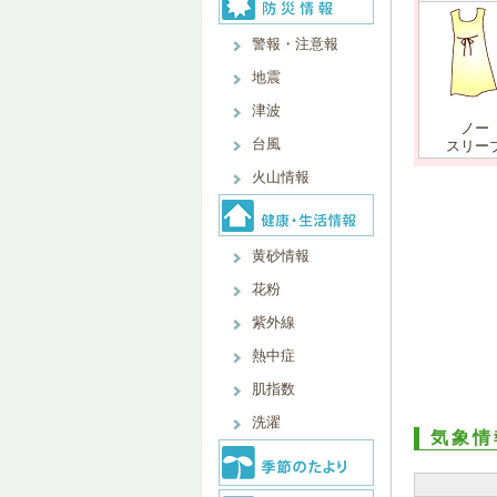
警報・注意報
地震
津波
ノー
台風
スリー
火山情報
黄砂情報
花粉
紫外線
熱中症
肌指数
洗濯
気象情