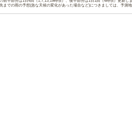
の前半部分は1日4回（1,7,13,19時頃）、後半部分は1日1回（4時頃）更新し
先までの雨の予想(急な天候の変化があった場合など)につきましては、予測