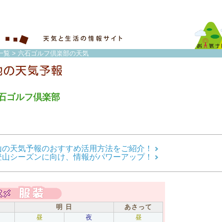
一覧
> 六石ゴルフ倶楽部の天気
石ゴルフ倶楽部
山の天気予報のおすすめ活用方法をご紹介！
登山シーズンに向け、情報がパワーアップ！
明 日
あさって
昼
夜
昼