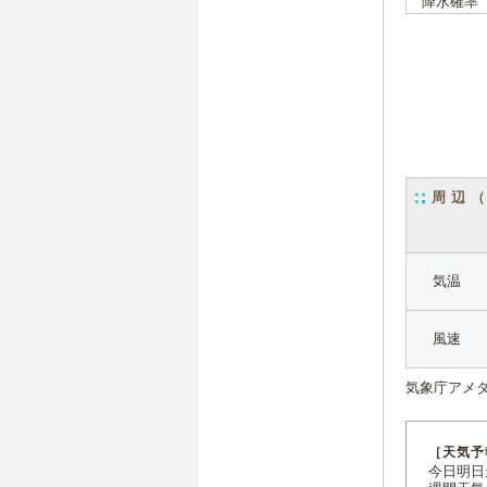
降水確率
周辺
気温
風速
気象庁アメ
［天気予
今日明日天