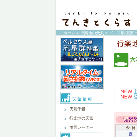
ホーム
>
行楽地の天気
>
ゴルフ場-東海 
六
NEW
NEW
天気予報
行楽地の天気
雨雲レーダー
今 日
夜