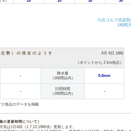
（％）
10
10
30
30
六石ゴルフ倶楽部
1時間
（北勢）の現在のようす
8月 8日 18時
（ポイントから 2 km地点）
降水量
-
0.0mm
（1時間以内）
日照時間
-
-
（1時間以内）
ダス地点のデータを掲載
報の更新時間について］
気は1日4回（1,7,13,19時頃）更新します。