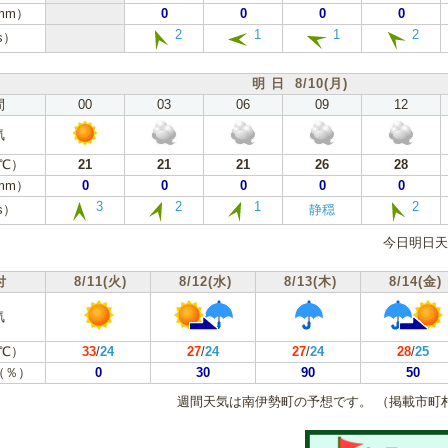
mm）
0
0
0
0
2
1
1
2
s）
明 日 8/10(月)
間
00
03
06
09
12
気
℃）
21
21
21
26
28
mm）
0
0
0
0
0
3
2
1
2
s）
静穏
今日明日天
付
8/11(火)
8/12(水)
8/13(木)
8/14(金)
気
℃）
33
/
24
27
/
24
27
/
24
28
/
25
（％）
0
30
90
50
週間天気は南伊勢町の予想です。
（掲載市町