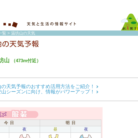
一覧
> 温坊山の天気
坊山
（473m付近）
山の天気予報のおすすめ活用方法をご紹介！
登山シーズンに向け、情報がパワーアップ！
今 日
明 日
夜
昼
夜