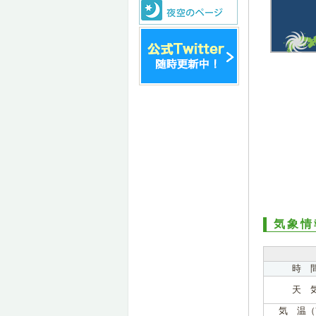
気象情
時 
天 
気 温（