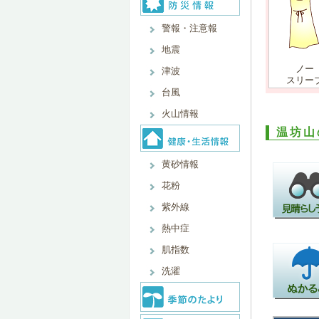
警報・注意報
地震
ノー
津波
スリー
台風
火山情報
温坊山
黄砂情報
花粉
紫外線
熱中症
肌指数
洗濯