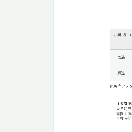
周辺
気温
風速
気象庁アメ
［天気予
今日明日天
週間天気
※数時間