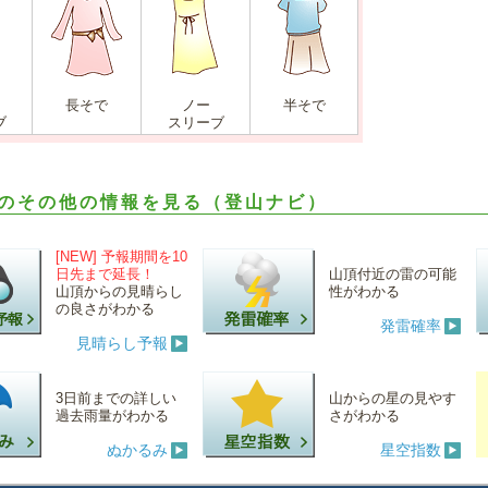
長そで
ノー
半そで
ブ
スリーブ
のその他の情報を見る（登山ナビ）
[NEW] 予報期間を10
日先まで延長！
山頂付近の雷の可能
山頂からの見晴らし
性がわかる
の良さがわかる
発雷確率
見晴らし予報
3日前までの詳しい
山からの星の見やす
過去雨量がわかる
さがわかる
ぬかるみ
星空指数