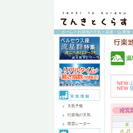
ホーム
>
行楽地の天気
>
高原・山-東海 
温
NEW
NEW
天気予報
行楽地の天気
雨雲レーダー
昼