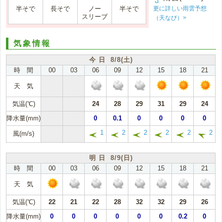
更に詳しい雨雲予想
半そで
長そで
ノー
半そで
スリーブ
（天なび）>
気象情報
今 日 8/8(土)
時 間
00
03
06
09
12
15
18
21
天 気
気温(℃)
24
28
29
31
29
24
降水量(mm)
0
0.1
0
0
0
0
1
2
2
2
2
2
風(m/s)
明 日 8/9(日)
時 間
00
03
06
09
12
15
18
21
天 気
気温(℃)
22
21
22
28
32
32
29
26
降水量(mm)
0
0
0
0
0
0
0.2
0