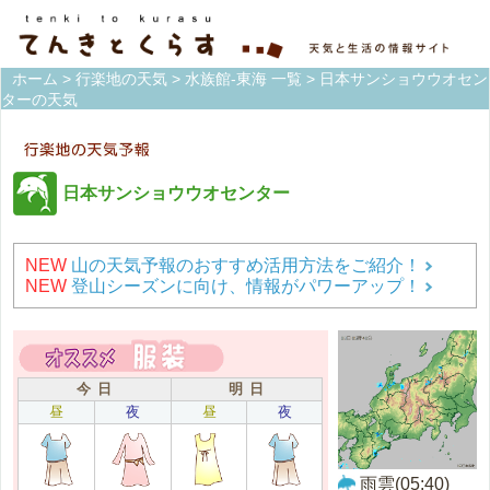
ホーム
>
行楽地の天気
>
水族館-東海 一覧
> 日本サンショウウオセン
ターの天気
日本サンショウウオセンター
NEW
山の天気予報のおすすめ活用方法をご紹介！
NEW
登山シーズンに向け、情報がパワーアップ！
今 日
明 日
昼
夜
昼
夜
雨雲(05:40)