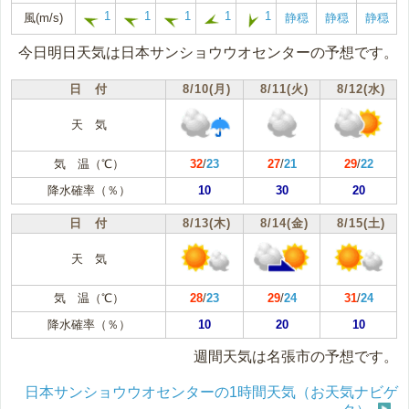
1
1
1
1
1
風(m/s)
静穏
静穏
静穏
今日明日天気は日本サンショウウオセンターの予想です。
日 付
8/10(月)
8/11(火)
8/12(水)
天 気
気 温（℃）
32
/
23
27
/
21
29
/
22
降水確率（％）
10
30
20
日 付
8/13(木)
8/14(金)
8/15(土)
天 気
気 温（℃）
28
/
23
29
/
24
31
/
24
降水確率（％）
10
20
10
週間天気は名張市の予想です。
日本サンショウウオセンターの1時間天気（お天気ナビゲ