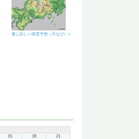
更に詳しい雨雲予想（天なび）>
15
18
21