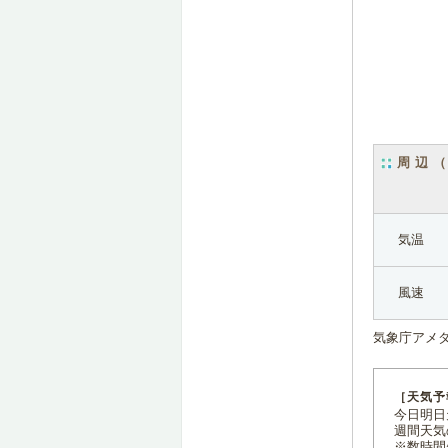
周辺
気温
風速
気象庁アメ
［天気予
今日明日天
週間天気
※数時間