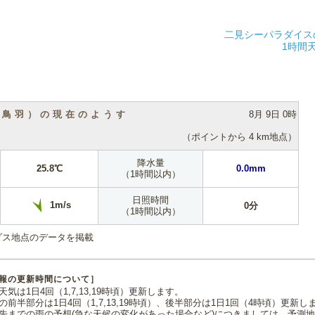
二見シーパラダイス
1時間
（鳥羽）の現在のようす
8月 9日 0時
（ポイントから 4 km地点）
降水量
25.8℃
0.0mm
（1時間以内）
日照時間
1m/s
0分
（1時間以内）
ダス地点のデータを掲載
報の更新時間について］
気は1日4回（1,7,13,19時頃）更新します。
の前半部分は1日4回（1,7,13,19時頃）、後半部分は1日1回（4時頃）更新し
先までの雨の予想(急な天候の変化があった場合など)につきましては、予測