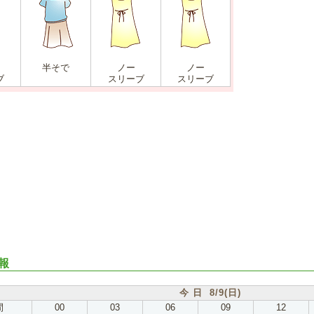
半そで
ノー
ノー
ブ
スリーブ
スリーブ
報
今 日 8/9(日)
間
00
03
06
09
12