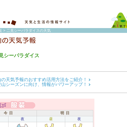
覧
> 二見シーパラダイスの天気
見シーパラダイス
山の天気予報のおすすめ活用方法をご紹介！
登山シーズンに向け、情報がパワーアップ！
今 日
明 日
夜
昼
夜