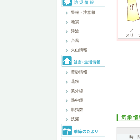
警報・注意報
地震
ノー
津波
スリー
台風
火山情報
黄砂情報
花粉
紫外線
熱中症
肌指数
気象情
洗濯
時 