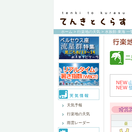
ホーム
>
行楽地の天気
>
水族館-東海 一
二
NEW
NEW
天気予報
行楽地の天気
雨雲レーダー
昼