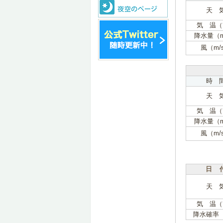
天 
気 温（
降水量（
風（m/
時 
天 
気 温（
降水量（
風（m/
日 
天 
気 温（
降水確率