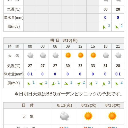
気温(℃)
30
28
降水量(mm)
0
0
3
2
風(m/s)
明 日 8/10(月)
時 間
00
03
06
09
12
15
18
21
天 気
気温(℃)
27
27
27
30
33
33
31
28
降水量(mm)
0.1
0
0
0
0
0
0
0.1
1
1
1
1
2
3
3
2
風(m/s)
今日明日天気はBBQガーデンピクニックの予想です。
日 付
8/11(火)
8/12(水)
8/13(木)
天 気