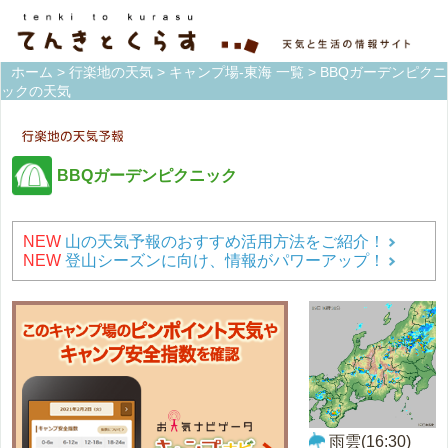
ホーム
>
行楽地の天気
>
キャンプ場-東海 一覧
> BBQガーデンピクニ
ックの天気
BBQガーデンピクニック
NEW
山の天気予報のおすすめ活用方法をご紹介！
NEW
登山シーズンに向け、情報がパワーアップ！
雨雲(16:30)