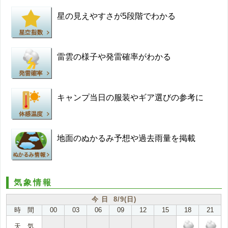
星の見えやすさが5段階でわかる
雷雲の様子や発雷確率がわかる
キャンプ当日の服装やギア選びの参考に
地面のぬかるみ予想や過去雨量を掲載
気象情報
今 日 8/9(日)
時 間
00
03
06
09
12
15
18
21
天 気