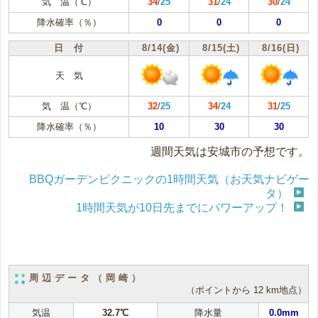
気 温（℃）
34
/
25
31
/
24
30
/
24
降水確率（％）
0
0
0
日 付
8/14(金)
8/15(土)
8/16(日)
天 気
気 温（℃）
32
/
25
34
/
24
31
/
25
降水確率（％）
10
30
30
週間天気は安城市の予想です。
BBQガーデンピクニックの1時間天気（お天気ナビゲー
タ）
1時間天気が10日先までにパワーアップ！
周辺データ（岡崎）
（ポイントから 12 km地点）
気温
32.7℃
降水量
0.0mm