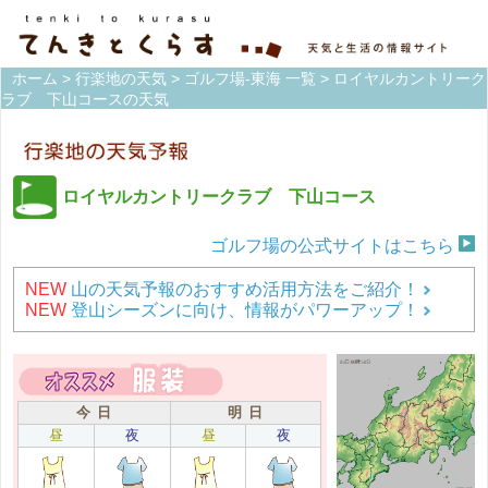
ホーム
>
行楽地の天気
>
ゴルフ場-東海 一覧
> ロイヤルカントリーク
ラブ 下山コースの天気
ロイヤルカントリークラブ 下山コース
ゴルフ場の公式サイトはこちら
NEW
山の天気予報のおすすめ活用方法をご紹介！
NEW
登山シーズンに向け、情報がパワーアップ！
今 日
明 日
昼
夜
昼
夜