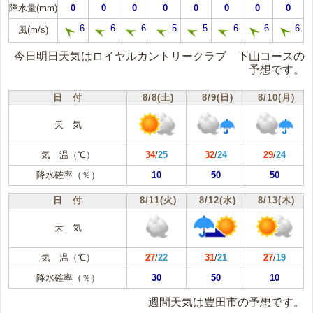
降水量(mm)
0
0
0
0
0
0
0
0
6
6
6
5
5
6
6
6
風(m/s)
今日明日天気はロイヤルカントリークラブ 下山コースの
予想です。
日 付
8/8(土)
8/9(日)
8/10(月)
天 気
気 温（℃）
34
/
25
32
/
24
29
/
24
降水確率（％）
10
50
50
日 付
8/11(火)
8/12(水)
8/13(木)
天 気
気 温（℃）
27
/
22
31
/
21
27
/
19
降水確率（％）
30
50
10
週間天気は豊田市の予想です。