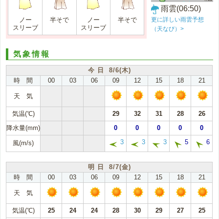
雨雲(06:50)
更に詳しい雨雲予想
ノー
半そで
ノー
半そで
スリーブ
スリーブ
（天なび）>
気象情報
今 日 8/6(木)
時 間
00
03
06
09
12
15
18
21
天 気
気温(℃)
29
32
31
28
26
降水量(mm)
0
0
0
0
0
3
3
3
5
6
風(m/s)
明 日 8/7(金)
時 間
00
03
06
09
12
15
18
21
天 気
気温(℃)
25
24
24
28
30
29
27
25