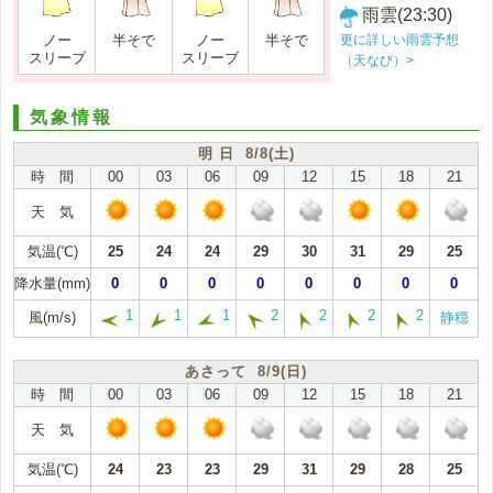
雨雲(23:30)
更に詳しい雨雲予想
ノー
半そで
ノー
半そで
スリーブ
スリーブ
（天なび）>
気象情報
明 日 8/8(土)
時 間
00
03
06
09
12
15
18
21
天 気
気温(℃)
25
24
24
29
30
31
29
25
降水量(mm)
0
0
0
0
0
0
0
0
1
1
1
2
2
2
2
風(m/s)
静穏
あさって 8/9(日)
時 間
00
03
06
09
12
15
18
21
天 気
気温(℃)
24
23
23
29
31
29
28
25