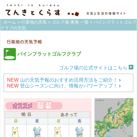
ホーム
>
行楽地の天気
>
ゴルフ場-東海 一覧
> パインフラットゴルフ
クラブの天気
パインフラットゴルフクラブ
ゴルフ場の公式サイトはこちら
NEW
山の天気予報のおすすめ活用方法をご紹介！
NEW
登山シーズンに向け、情報がパワーアップ！
明 日
あさって
昼
夜
昼
夜