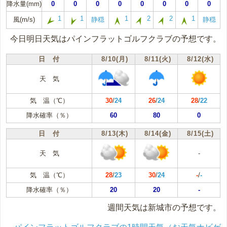
降水量(mm)
0
0
0
0
0
0
0
0
1
1
1
2
2
1
風(m/s)
静穏
静穏
今日明日天気はパインフラットゴルフクラブの予想です。
日 付
8/10(月)
8/11(火)
8/12(水)
天 気
気 温（℃）
30
/
24
26
/
24
28
/
22
降水確率（％）
60
80
0
日 付
8/13(木)
8/14(金)
8/15(土)
天 気
-
気 温（℃）
28
/
23
30
/
24
-
/
-
降水確率（％）
20
20
-
週間天気は新城市の予想です。