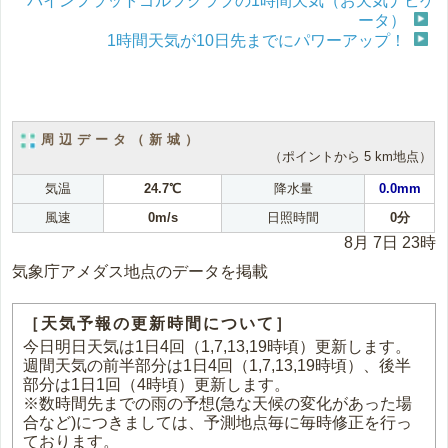
パインフラットゴルフクラブの1時間天気（お天気ナビゲ
ータ）
1時間天気が10日先までにパワーアップ！
周辺データ（新城）
（ポイントから 5 km地点）
気温
24.7℃
降水量
0.0mm
風速
0m/s
日照時間
0分
8月 7日 23時
気象庁アメダス地点のデータを掲載
［天気予報の更新時間について］
今日明日天気は1日4回（1,7,13,19時頃）更新します。
週間天気の前半部分は1日4回（1,7,13,19時頃）、後半
部分は1日1回（4時頃）更新します。
※数時間先までの雨の予想(急な天候の変化があった場
合など)につきましては、予測地点毎に毎時修正を行っ
ております。