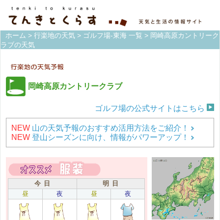
ホーム
>
行楽地の天気
>
ゴルフ場-東海 一覧
> 岡崎高原カントリーク
ラブの天気
岡崎高原カントリークラブ
ゴルフ場の公式サイトはこちら
NEW
山の天気予報のおすすめ活用方法をご紹介！
NEW
登山シーズンに向け、情報がパワーアップ！
今 日
明 日
昼
夜
昼
夜