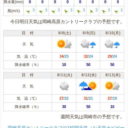
降水量(mm)
0
0
0
0
0
0
0
0
3
3
3
3
3
3
3
2
風(m/s)
今日明日天気は岡崎高原カントリークラブの予想です。
日 付
8/8(土)
8/9(日)
8/10(月)
天 気
気 温（℃）
34
/
25
32
/
24
29
/
24
降水確率（％）
10
50
50
日 付
8/11(火)
8/12(水)
8/13(木)
天 気
気 温（℃）
27
/
22
31
/
21
27
/
19
降水確率（％）
30
50
10
週間天気は岡崎市の予想です。
岡崎高原カントリークラブの1時間天気（お天気ナビゲー