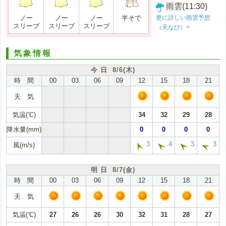
雨雲(11:30)
更に詳しい雨雲予想
ノー
ノー
ノー
半そで
スリーブ
スリーブ
スリーブ
（天なび）>
気象情報
今 日 8/6(木)
時 間
00
03
06
09
12
15
18
21
天 気
気温(℃)
34
32
29
28
降水量(mm)
0
0
0
0
3
4
3
3
風(m/s)
明 日 8/7(金)
時 間
00
03
06
09
12
15
18
21
天 気
気温(℃)
27
26
26
30
32
31
28
27