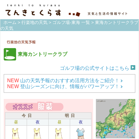
ホーム
>
行楽地の天気
>
ゴルフ場-東海 一覧
> 東海カントリークラブ
の天気
東海カントリークラブ
ゴルフ場の公式サイトはこちら
NEW
山の天気予報のおすすめ活用方法をご紹介！
NEW
登山シーズンに向け、情報がパワーアップ！
今 日
明 日
昼
夜
昼
夜