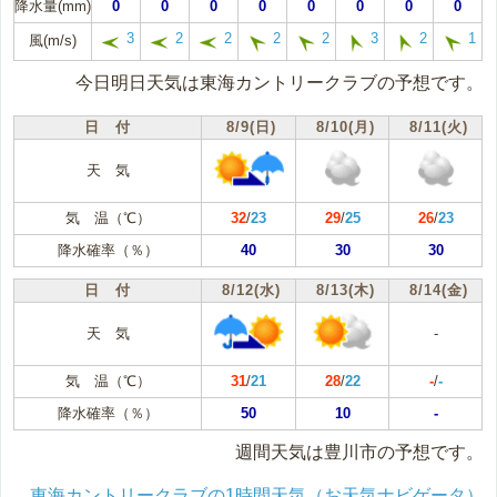
降水量(mm)
0
0
0
0
0
0
0
0
3
2
2
2
2
3
2
1
風(m/s)
今日明日天気は東海カントリークラブの予想です。
日 付
8/9(日)
8/10(月)
8/11(火)
天 気
気 温（℃）
32
/
23
29
/
25
26
/
23
降水確率（％）
40
30
30
日 付
8/12(水)
8/13(木)
8/14(金)
天 気
-
気 温（℃）
31
/
21
28
/
22
-
/
-
降水確率（％）
50
10
-
週間天気は豊川市の予想です。
東海カントリークラブの1時間天気（お天気ナビゲータ）