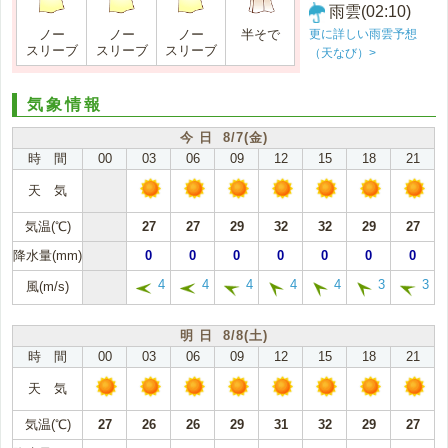
雨雲(02:10)
更に詳しい雨雲予想
ノー
ノー
ノー
半そで
スリーブ
スリーブ
スリーブ
（天なび）>
気象情報
今 日 8/7(金)
時 間
00
03
06
09
12
15
18
21
天 気
気温(℃)
27
27
29
32
32
29
27
降水量(mm)
0
0
0
0
0
0
0
4
4
4
4
4
3
3
風(m/s)
明 日 8/8(土)
時 間
00
03
06
09
12
15
18
21
天 気
気温(℃)
27
26
26
29
31
32
29
27