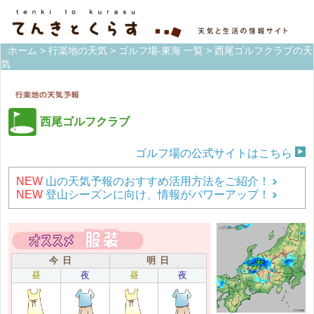
ホーム
>
行楽地の天気
>
ゴルフ場-東海 一覧
> 西尾ゴルフクラブの天
気
西尾ゴルフクラブ
ゴルフ場の公式サイトはこちら
NEW
山の天気予報のおすすめ活用方法をご紹介！
NEW
登山シーズンに向け、情報がパワーアップ！
今 日
明 日
昼
夜
昼
夜