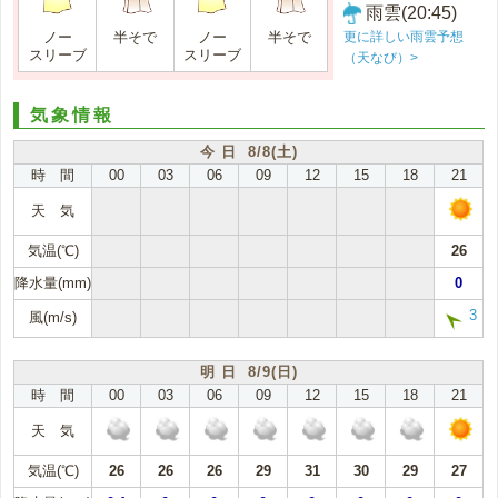
雨雲(20:45)
更に詳しい雨雲予想
ノー
半そで
ノー
半そで
スリーブ
スリーブ
（天なび）>
気象情報
今 日 8/8(土)
時 間
00
03
06
09
12
15
18
21
天 気
気温(℃)
26
降水量(mm)
0
3
風(m/s)
明 日 8/9(日)
時 間
00
03
06
09
12
15
18
21
天 気
気温(℃)
26
26
26
29
31
30
29
27