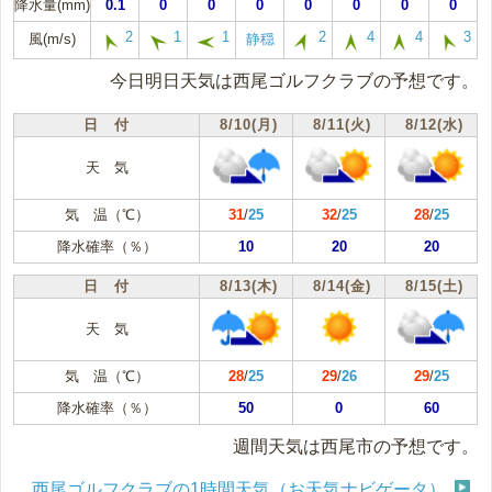
降水量(mm)
0.1
0
0
0
0
0
0
0
2
1
1
2
4
4
3
風(m/s)
静穏
今日明日天気は西尾ゴルフクラブの予想です。
日 付
8/10(月)
8/11(火)
8/12(水)
天 気
気 温（℃）
31
/
25
32
/
25
28
/
25
降水確率（％）
10
20
20
日 付
8/13(木)
8/14(金)
8/15(土)
天 気
気 温（℃）
28
/
25
29
/
26
29
/
25
降水確率（％）
50
0
60
週間天気は西尾市の予想です。
西尾ゴルフクラブの1時間天気（お天気ナビゲータ）